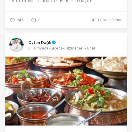
yöntemidir. Daha fazlası için tıklayın!
145
3
40B
Görüntüleme
Oytun Dağlı
BTA Yiyecek&İçecek Hizmetleri - Chef