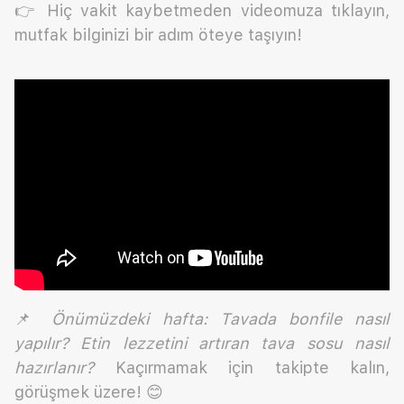
👉 Hiç vakit kaybetmeden videomuza tıklayın,
mutfak bilginizi bir adım öteye taşıyın!
📌
Önümüzdeki hafta: Tavada bonfile nasıl
yapılır? Etin lezzetini artıran tava sosu nasıl
hazırlanır?
Kaçırmamak için takipte kalın,
görüşmek üzere! 😊