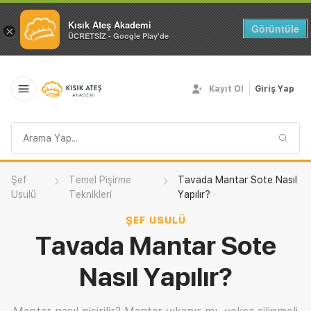
Kısık Ateş Akademi
Görüntüle
×
ÜCRETSİZ - Google Play'de
Kayıt Ol
Giriş Yap
Arama
sorgusu
Şef
Temel Pişirme
Tavada Mantar Sote Nasıl
Usulü
Teknikleri
Yapılır?
ŞEF USULÜ
Tavada Mantar Sote
Nasıl Yapılır?