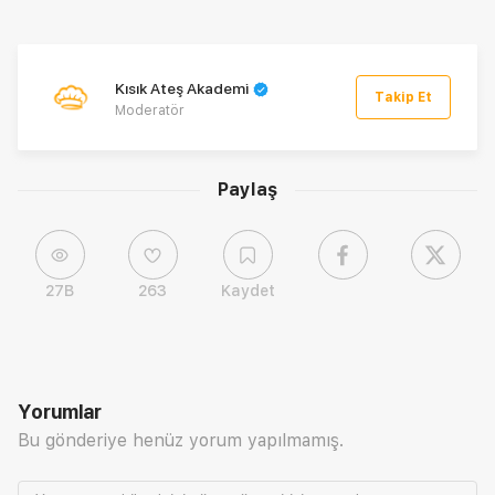
Kısık Ateş Akademi
Takip Et
Moderatör
Paylaş
27B
263
Kaydet
Yorumlar
Bu gönderiye henüz yorum yapılmamış.