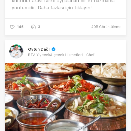
kültürler arası farklı uygulanan bir et hazırlama
yöntemidir. Daha fazlası için tıklayın!
145
3
40B
Görüntüleme
Oytun Dağlı
BTA Yiyecek&İçecek Hizmetleri - Chef