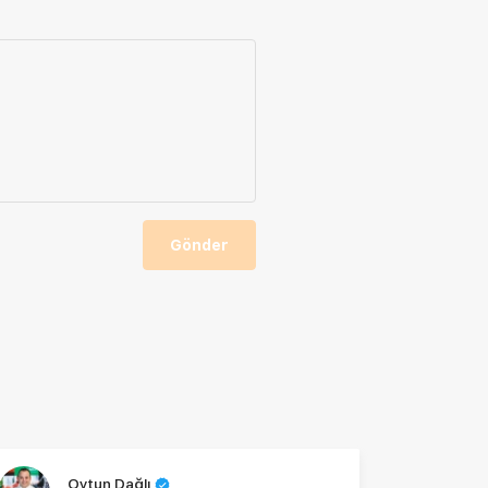
Gönder
Oytun Dağlı