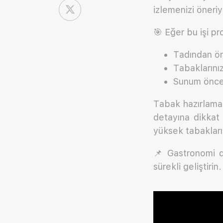
izlemenizi öneri
🎯 Eğer bu işi p
Tadından ö
Tabaklarınız
Sunum öncesi
Tabak hazırlamak
detayına dikkat 
yüksek tabakların
📌 Gastronomi dü
sürekli geliştiri