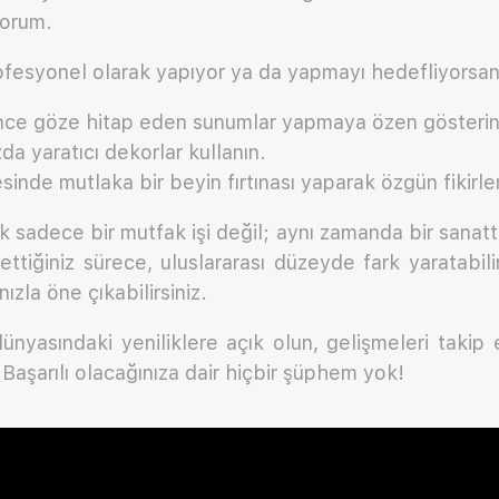
yorum.
rofesyonel olarak yapıyor ya da yapmayı hedefliyorsan
nce göze hitap eden sunumlar yapmaya özen gösterin
da yaratıcı dekorlar kullanın.
nde mutlaka bir beyin fırtınası yaparak özgün fikirler
 sadece bir mutfak işi değil; aynı zamanda bir sanattı
ettiğiniz sürece, uluslararası düzeyde fark yaratabil
ızla öne çıkabilirsiniz.
nyasındaki yeniliklere açık olun, gelişmeleri takip 
n. Başarılı olacağınıza dair hiçbir şüphem yok!