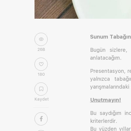
Sunum Tabağında
Bugün sizlere,
26B
anlatacağım.
Presentasyon, r
180
yalnızca tabağ
yarışmalarındaki 
Kaydet
Unutmayın!
Bu saydığım ince
kriterlerdir.
Bu yüzden yılla