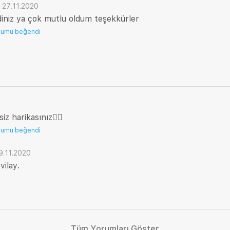
·
27.11.2020
iniz ya çok mutlu oldum teşekkürler
rumu beğendi
iz harikasınız👍🏻
rumu beğendi
9.11.2020
vilay.
Tüm Yorumları Göster