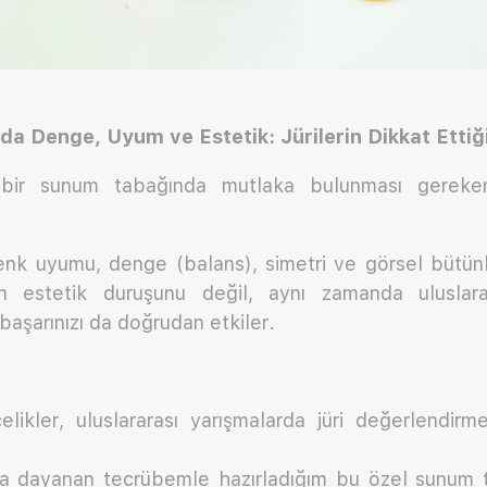
 Denge, Uyum ve Estetik: Jürilerin Dikkat Ettiği
 bir sunum tabağında mutlaka bulunması gereke
enk uyumu, denge (balans), simetri ve görsel bütünlü
ın estetik duruşunu değil, aynı zamanda uluslara
başarınızı da doğrudan etkiler.
likler, uluslararası yarışmalarda jüri değerlendirme
ra dayanan tecrübemle hazırladığım bu özel sunum t