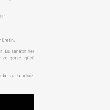
ız:
.
 üretin.
r. Bu sanatın her
ir ve görsel gücü
edin ve kendinizi