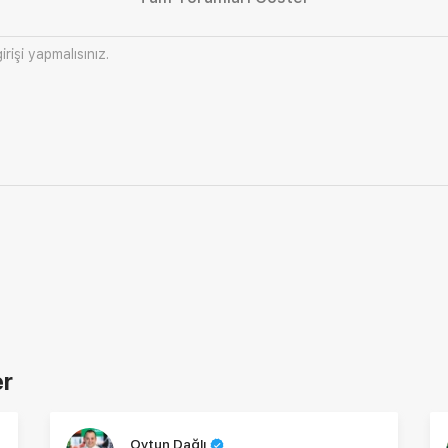
irişi
yapmalısınız.
er
Oytun Dağlı