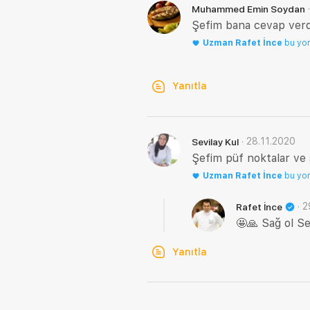
Muhammed Emin Soydan
Şefim bana cevap verd
Uzman
Rafet İnce
bu yo
Yanıtla
·
28.11.2020
Sevilay Kul
Şefim püf noktalar ve s
Uzman
Rafet İnce
bu yo
·
2
Rafet İnce
🤩🙏 Sağ ol Se
Yanıtla