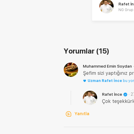
Rafet İ
NG Grup 
Yorumlar
(15)
Muhammed Emin Soydan
Şefim sizi yaptığınız 
Uzman
Rafet İnce
bu yo
·
2
Rafet İnce
Çok teşekkürl
Yanıtla