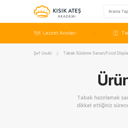
Arama
sorgusu
Lezzet Avcıları
Tar
Şef Usulü
Tabak Süsleme Sanatı/Food Displ
Ürün
Tabak hazırlamak sade
dikkat ettiğiniz sürec