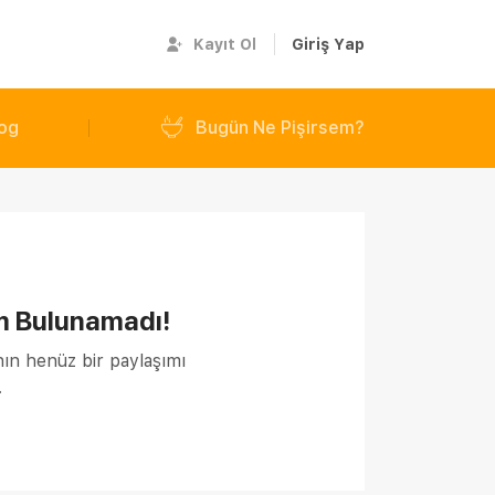
Kayıt Ol
Giriş Yap
og
Bugün Ne Pişirsem?
m Bulunamadı!
nın henüz bir paylaşımı
.