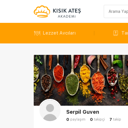
Arama
sorgusu
Lezzet Avcıları
Tar
Serpil Guven
0
0
7
paylaşım
takipçi
takip