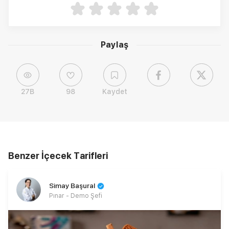
Paylaş
27B
98
Kaydet
Benzer İçecek Tarifleri
Simay Başural
Pınar - Demo Şefi