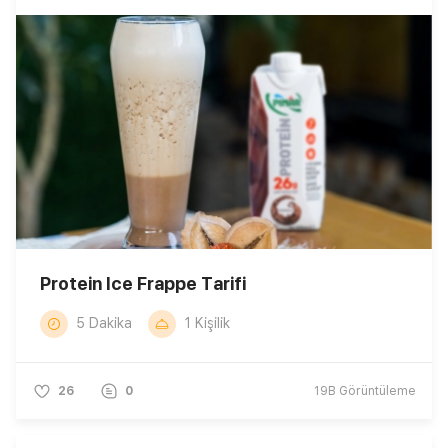
Protein Ice Frappe Tarifi
5 Dakika
1 Kişilik
26
0
19B
Görüntüleme