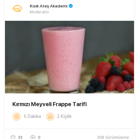
Kısık Ateş Akademi
Moderatör
Kırmızı Meyveli Frappe Tarifi
5 Dakika
2 Kişilik
33
0
30B
Görüntüleme