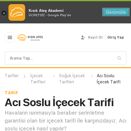
Kısık Ateş Akademi
Görüntüle
×
ÜCRETSİZ - Google Play'de
Kayıt Ol
Giriş Yap
Arama
sorgusu
Tarifler
İçecek
Soğuk İçecek
Acı Soslu
Tarifleri
Tarifleri
İçecek Tarifi
TARIF
Acı Soslu İçecek Tarifi
Havaların ısınmasıyla beraber serinletme
garantisi olan bir içecek tarifi ile karşınızdayız. Acı
soslu içecek nasıl yapılır?