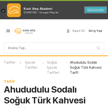
Kısık Ateş Akademi
Görüntüle
×
ÜCRETSİZ - Google Play'de
Kayıt Ol
Giriş Yap
Arama
sorgusu
Tarifler
İçecek
Soğuk
Ahududulu Sodalı
Tarifleri
İçecek
Soğuk Türk Kahvesi
Tarifleri
Tarifi
TARIF
Ahududulu Sodalı
Soğuk Türk Kahvesi