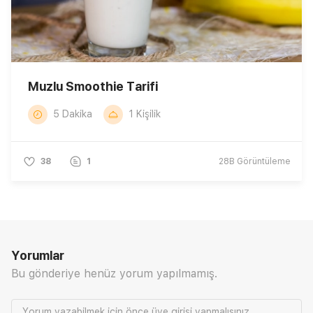
Muzlu Smoothie Tarifi
5 Dakika
1 Kişilik
38
1
28B
Görüntüleme
Yorumlar
Bu gönderiye henüz yorum yapılmamış.
Yorum yazabilmek için önce
üye girişi
yapmalısınız.