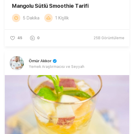
Mangolu Sütlü Smoothie Tarifi
5 Dakika
1 Kişilik
45
0
25B
Görüntüleme
Ömür Akkor
Yemek Araştırmacısı ve Seyyah