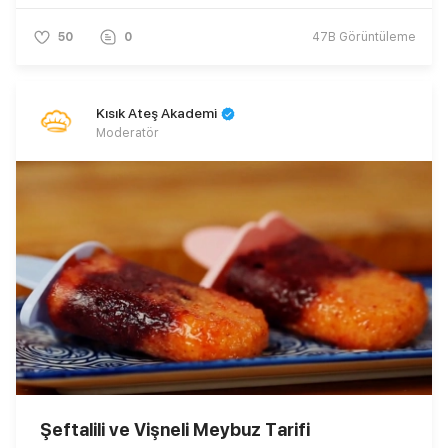
50
0
47B
Görüntüleme
Kısık Ateş Akademi
Moderatör
Şeftalili ve Vişneli Meybuz Tarifi