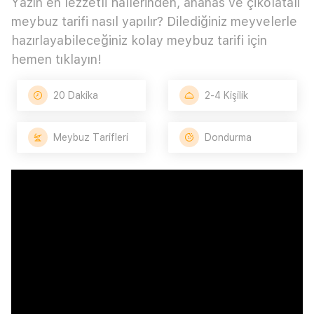
Yazın en lezzetli hallerinden, ananas ve çikolatalı
meybuz tarifi nasıl yapılır? Dilediğiniz meyvelerle
hazırlayabileceğiniz kolay meybuz tarifi için
hemen tıklayın!
20 Dakika
2-4 Kişilik
Meybuz Tarifleri
Dondurma