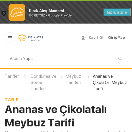
Kısık Ateş Akademi
Görüntüle
×
ÜCRETSİZ - Google Play'de
Kayıt Ol
Giriş Yap
Arama
sorgusu
Tarifler
Dondurma ve
Meybuz
Ananas ve
Sorbe
Tarifleri
Çikolatalı Meybuz
Tarifleri
Tarifi
TARIF
Ananas ve Çikolatalı
Meybuz Tarifi