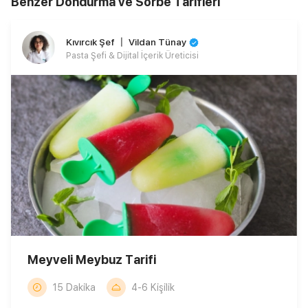
Benzer Dondurma ve Sorbe Tarifleri
Kıvırcık Şef 〡 Vildan Tünay
Pasta Şefi & Dijital İçerik Üreticisi
Meyveli Meybuz Tarifi
15 Dakika
4-6 Kişilik