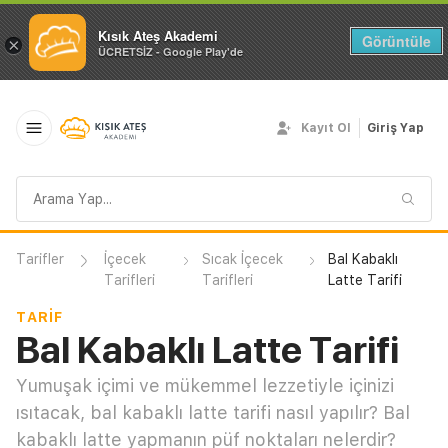
Kısık Ateş Akademi
Görüntüle
×
ÜCRETSİZ - Google Play'de
Kayıt Ol
Giriş Yap
Arama
sorgusu
Tarifler
İçecek
Sıcak İçecek
Bal Kabaklı
Tarifleri
Tarifleri
Latte Tarifi
TARIF
Bal Kabaklı Latte Tarifi
Yumuşak içimi ve mükemmel lezzetiyle içinizi
ısıtacak, bal kabaklı latte tarifi nasıl yapılır? Bal
kabaklı latte yapmanın püf noktaları nelerdir?