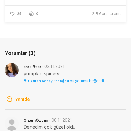
25
0
21B
Görüntüleme
Yorumlar
(3)
·
02.11.2021
esra özer
pumpkin spiceee
Uzman
Koray Erdoğdu
bu yorumu beğendi
Yanıtla
·
08.11.2021
GizemÖzcan
Denedim çok güzel oldu