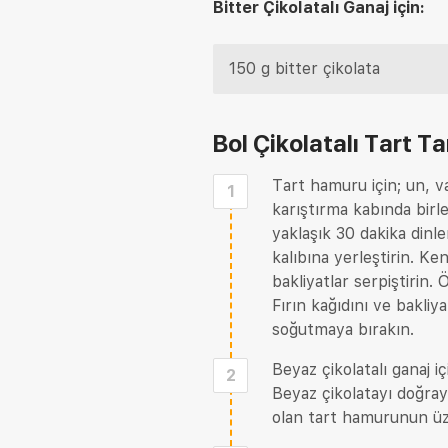
Bitter Çikolatalı Ganaj için:
150 g bitter çikolata
Bol Çikolatalı Tart Tar
Tart hamuru için; un, v
1
karıştırma kabında birle
yaklaşık 30 dakika dinl
kalıbına yerleştirin. Ken
bakliyatlar serpiştirin.
Fırın kağıdını ve bakliy
soğutmaya bırakın.
Beyaz çikolatalı ganaj i
2
Beyaz çikolatayı doğray
olan tart hamurunun üz