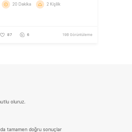
20 Dakika
2 Kişilik
87
6
19B
Görüntüleme
utlu oluruz.
arda tamamen doğru sonuçlar