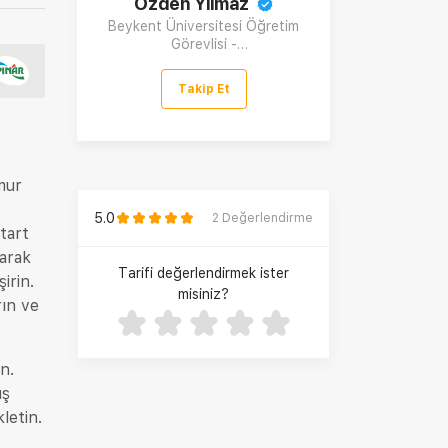
Özden Yılmaz
Beykent Üniversitesi Öğretim
Görevlisi -
Gastromedya/Gourmet&Styling
Kurucu Ortağı
Takip Et
mur
5.0
2
Değerlendirme
tart
larak
Tarifi değerlendirmek ister
irin.
misiniz?
rın ve
n.
uş
letin.