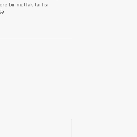
ere bir mutfak tartısı
🤩