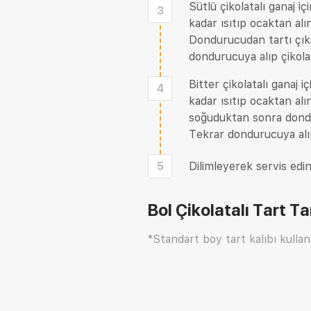
Sütlü çikolatalı ganaj 
3
kadar ısıtıp ocaktan alı
Dondurucudan tartı çık
dondurucuya alıp çikola
Bitter çikolatalı ganaj 
4
kadar ısıtıp ocaktan alın
soğuduktan sonra dondur
Tekrar dondurucuya alı
5
Dilimleyerek servis edin
Bol Çikolatalı Tart Tar
*Standart boy tart kalıbı kullana