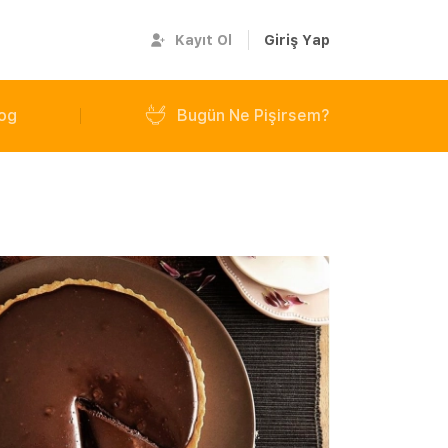
Kayıt Ol
Giriş Yap
og
Bugün Ne Pişirsem?