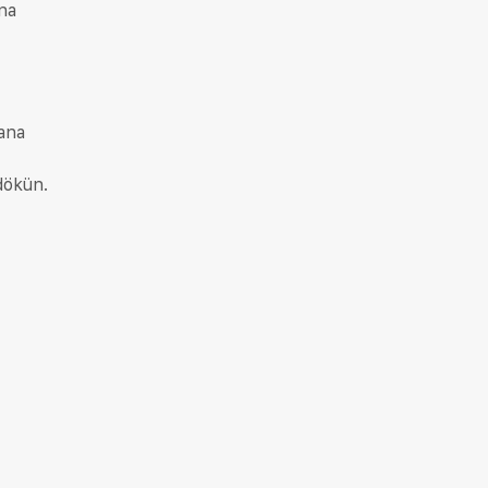
ana
yana
dökün.