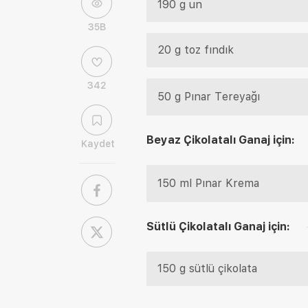
190 g un
35B
20 g toz fındık
342
50 g Pınar Tereyağı
Beyaz Çikolatalı Ganaj için:
Kaydet
150 ml Pınar Krema
Sütlü Çikolatalı Ganaj için:
150 g sütlü çikolata