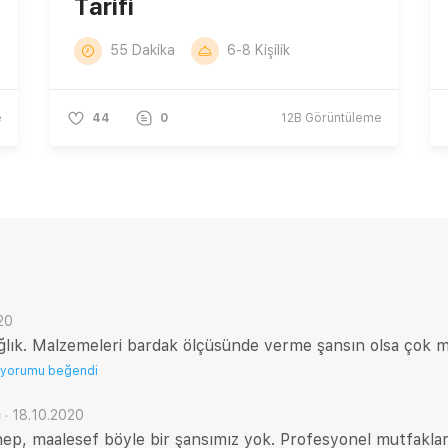
Tarifi
55 Dakika
6-8 Kişilik
e
44
0
12B
Görüntüleme
20
sağlık. Malzemeleri bardak ölçüsünde verme şansın olsa çok m
 yorumu beğendi
·
18.10.2020
p, maalesef böyle bir şansımız yok. Profesyonel mutfakl