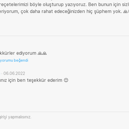
 reçetelerimizi böyle oluşturup yazıyoruz. Ben bunun için sizl
eriyorum, çok daha rahat edeceğinizden hiç şüphem yok. 🙏
şekkürler ediyorum 🙏🙏
 yorumu beğendi
·
06.06.2022
ınız için ben teşekkür ederim 😊
irişi
yapmalısınız.