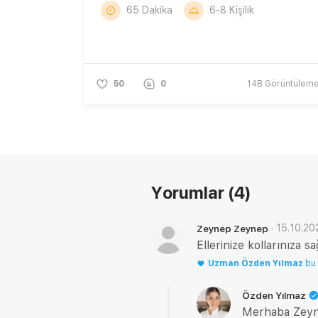
65 Dakika
6-8 Kişilik
50
0
14B
Görüntülem
Yorumlar
(4)
·
15.10.20
Zeynep Zeynep
Ellerinize kollarınıza 
Uzman
Özden Yılmaz
bu
Özden Yılmaz
Merhaba Zeyne