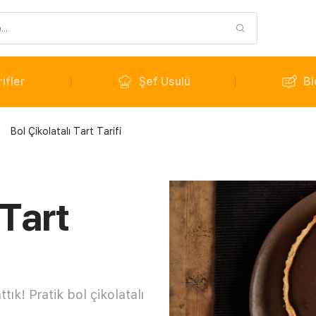
ifler
Şef Usulü
Bl
Bol Çikolatalı Tart Tarifi
 Tart
ttık! Pratik bol çikolatalı