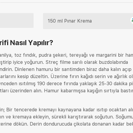
150 ml Pınar Krema
ifi
Nasıl Yapılır?
anilya, toz fındık, pudra şekeri, tereyağı ve margarini bir ha
ştirip iyice yoğurun. Streç filme sarılı olarak buzdolabında
endirin. Dinlenen hamuru bir santimden biraz daha kalın açıp 
arlarını kesip düzeltin. Üzerine fırın kağıdı serin ve ağırlık o
 Önceden ısıtılmış 190 derece fırında yaklaşık 25-30 dakika piş
atları üzerinden alın. Hamur kabarmışsa kaşığın sırtıyla bastı
çin; Bir tencerede kremayı kaynayana kadar ısıtıp ocaktan alı
ın ve kremaya ekleyin, sürekli karıştırarak soğutun. Soğum
erine dökün. Derin dondurucuda çikolata donanan kadar bek