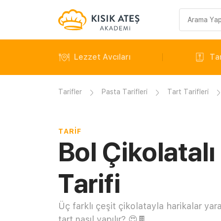
Arama
sorgusu
Lezzet Avcıları
Tar
Tarifler
Pasta Tarifleri
Tart Tarifleri
TARIF
Bol Çikolatalı
Tarifi
Üç farklı çeşit çikolatayla harikalar yara
tart nasıl yapılır? 😍🍫