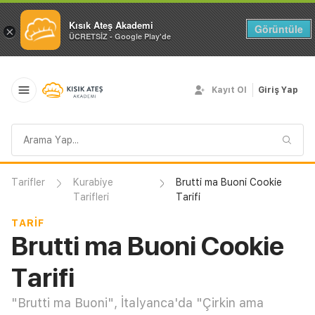
Kısık Ateş Akademi
Görüntüle
×
ÜCRETSİZ - Google Play'de
Kayıt Ol
Giriş Yap
Arama
sorgusu
Tarifler
Kurabiye
Brutti ma Buoni Cookie
Tarifleri
Tarifi
TARIF
Brutti ma Buoni Cookie
Tarifi
"Brutti ma Buoni", İtalyanca'da "Çirkin ama