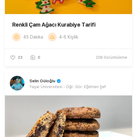
Renkli Çam Ağacı Kurabiye Tarifi
45 Dakika
4-6 Kişilik
23
0
20B
Görüntüleme
Selin Güloğlu
Yaşar Üniversitesi - Öğr. Gör. Eğitmen Şef