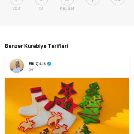
20B
51
Kaydet
Benzer Kurabiye Tarifleri
Elif Çıtak
Şef