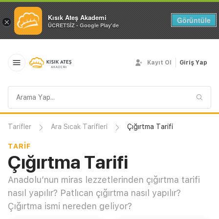
Kısık Ateş Akademi
Görüntüle
×
ÜCRETSİZ - Google Play'de
Kayıt Ol
Giriş Yap
Arama
sorgusu
Tarifler
Ara Sıcak Tarifleri
Çığırtma Tarifi
TARIF
Çığırtma Tarifi
Anadolu’nun miras lezzetlerinden çığırtma tarifi
nasıl yapılır? Patlıcan çığırtma nasıl yapılır?
Çığırtma ismi nereden geliyor?