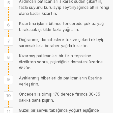
Ardından patlıcanları sıkarak sudan çıkartın,
5
fazla suyunu kurulayıp zeytinyağında altın rengi
olana kadar kızartın.
Kızartma işlemi bitince tencerede çok az yağ
6
bırakacak şekilde fazla yağı alın.
Doğranmış domateslere tuz ve şekeri ekleyip
7
sarımsaklarla beraber yağda kızartın.
Kızarmış patlıcanları bir fırın tepsisine
8
dizdikten sonra, pişirdiğiniz domatesi üzerine
dökün.
Ayıklanmış biberleri de patlıcanların üzerine
9
yerleştirin.
Önceden ısıtılmış 170 derece fırında 30-35
10
dakika daha pişirin.
Güzel bir servis tabağında yoğurt eşliğinde
11