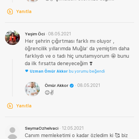
Yanıtla
·
08.05.2021
Yeşim Öci
Her şehrin çığırtması farklı mı oluyor ,
öğrencilik yıllarımda Muğla’ da yemiştim daha
farklıydı ve o tadı hiç unutamıyorum 🤩 bunu
da ilk fırsatta deneyeceğim ❣️
Uzman
Ömür Akkor
bu yorumu beğendi
·
08.05.2021
Ömür Akkor
😉✌️
Yanıtla
·
12.05.2021
SeymaOzhelvaci
Canım memleketimi o kadar özledim ki 🥰 biz