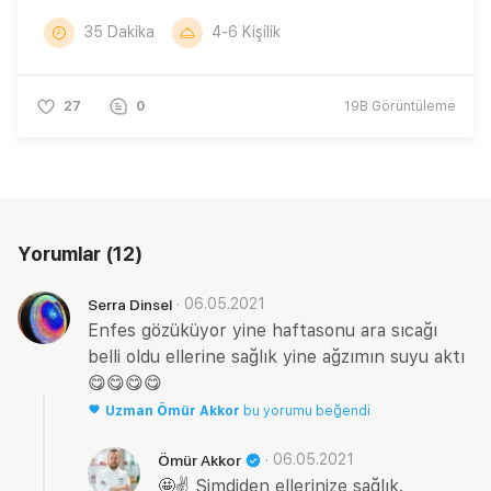
35 Dakika
4-6 Kişilik
27
0
19B
Görüntüleme
Yorumlar
(12)
·
06.05.2021
Serra Dinsel
Enfes gözüküyor yine haftasonu ara sıcağı
belli oldu ellerine sağlık yine ağzımın suyu aktı
😋😋😋😋
Uzman
Ömür Akkor
bu yorumu beğendi
·
06.05.2021
Ömür Akkor
🤩✌️ Şimdiden ellerinize sağlık.