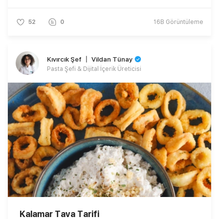
52
0
16B
Görüntüleme
Kıvırcık Şef 〡 Vildan Tünay
Pasta Şefi & Dijital İçerik Üreticisi
Kalamar Tava Tarifi