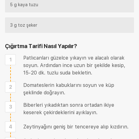
5 g kaya tuzu
3 g toz şeker
Çığırtma Tarifi
Nasıl Yapılır?
Patlıcanları güzelce yıkayın ve alacalı olarak
1
soyun. Ardından ince uzun bir şekilde kesip,
15-20 dk. tuzlu suda bekletin.
Domateslerin kabuklarını soyun ve küp
2
şeklinde doğrayın.
Biberleri yıkadıktan sonra ortadan ikiye
3
keserek çekirdeklerini ayıklayın.
4
Zeytinyağını geniş bir tencereye alıp kızdırın.