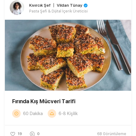
Kıvırcık Şef 〡 Vildan Tünay
Pasta Şefi & Dijital İçerik Üreticisi
Fırında Kış Mücveri Tarifi
60 Dakika
6-8 Kişilik
19
0
6B
Görüntüleme