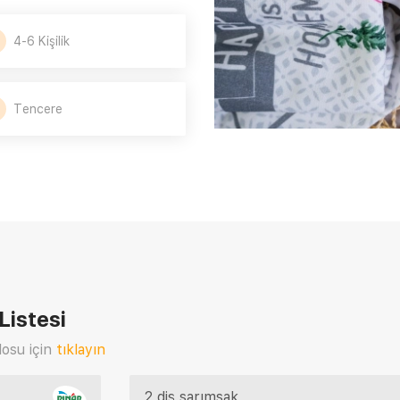
4-6 Kişilik
Tencere
istesi
osu için
tıklayın
2 diş sarımsak