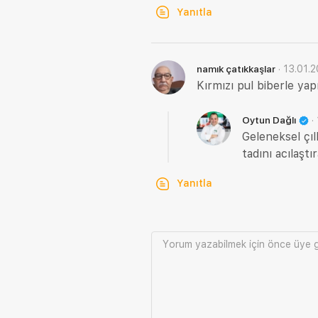
Yanıtla
·
13.01.
namık çatıkkaşlar
Kırmızı pul biberle yap
·
Oytun Dağlı
Geleneksel çıl
tadını acılaşt
Yanıtla
Yorum yazabilmek için önce
üye g