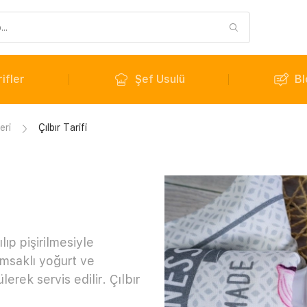
ifler
Şef Usulü
Bl
eri
Çılbır Tarifi
lıp pişirilmesiyle
ımsaklı yoğurt ve
lerek servis edilir. Çılbır