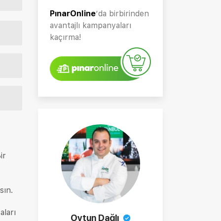
PınarOnline
’da birbirinden
avantajlı kampanyaları
kaçırma!
ir
sın.
aları
Oytun Dağlı