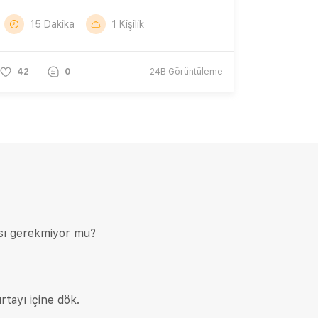
15 Dakika
1 Kişilik
42
0
24B
Görüntüleme
ası gerekmiyor mu?
rtayı içine dök.