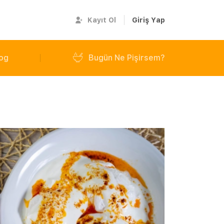
Kayıt Ol
Giriş Yap
og
Bugün Ne Pişirsem?