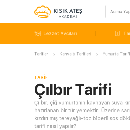
Arama
sorgusu
Lezzet Avcıları
Tar
Tarifler
Kahvaltı Tarifleri
Yumurta Tarifl
TARIF
Çılbır Tarifi
Çılbır, çiğ yumurtanın kaynayan suya kırı
hazırlanan bir tür yemektir. Üzerine sar
kızdırılmış tereyağlı-toz biberli sos dökü
tarifi nasıl yapılır?