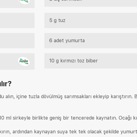
5 g tuz
6 adet yumurta
10 g kırmızı toz biber
lır?
 alın, içine tuzla dövülmüş sarımsakları ekleyip karıştırın. B
 10 ml sirkeyle birlikte geniş bir tencerede kaynatın. Ocağı kı
kırın, ardından kaynayan suya tek tek olacak şekilde yumurt