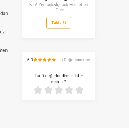
BTA Yiyecek&İçecek Hizmetleri
- Chef
ndan
Takip Et
toz
emen
5.0
1
Değerlendirme
Tarifi değerlendirmek ister
misiniz?