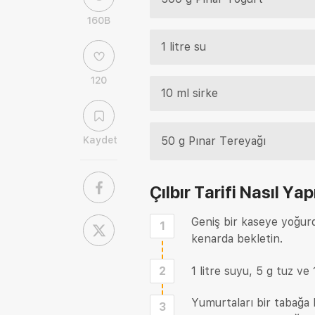
160B
1 litre su
120
10 ml sirke
Kaydet
50 g Pınar Tereyağı
Çılbır Tarifi
Nasıl Yapı
Geniş bir kaseye yoğurdu
1
kenarda bekletin.
2
1 litre suyu, 5 g tuz ve
Yumurtaları bir tabağa 
3