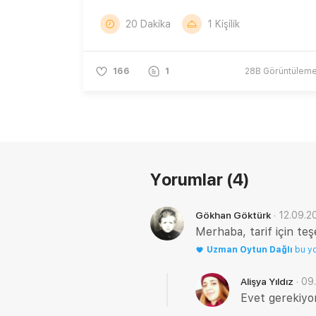
20 Dakika
1 Kişilik
166
1
28B
Görüntülem
Yorumlar
(4)
·
12.09.2
Gökhan Göktürk
Merhaba, tarif için te
Uzman
Oytun Dağlı
bu y
·
09
Alişya Yıldız
Evet gerekiyor