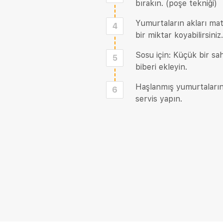
bırakın. (poşe tekniği)
Yumurtaların akları mat
4
bir miktar koyabilirsiniz.
Sosu için: Küçük bir sa
5
biberi ekleyin.
Haşlanmış yumurtaların
6
servis yapın.