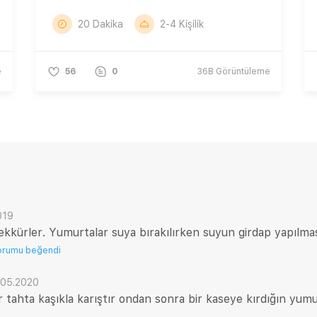
20 Dakika
2-4 Kişilik
e
56
0
36B
Görüntüleme
019
şekkürler. Yumurtalar suya bırakılırken suyun girdap yapılm
orumu beğendi
.05.2020
 tahta kaşıkla karıştır ondan sonra bir kaseye kırdığın yumu