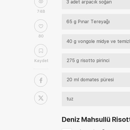
3 adet arpacık soğan
74B
65 g Pınar Tereyağı
80
40 g vongole midye ve temiz
275 g risotto pirinci
Kaydet
20 ml domates püresi
tuz
Deniz Mahsullü Risott