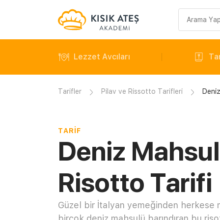
Arama
sorgusu
Lezzet Avcıları
Tar
Tarifler
Pilav ve Rissotto Tarifleri
Deniz
TARIF
Deniz Mahsul
Risotto Tarifi
Güzel bir İtalyan yemeğinden herkese 
birçok deniz mahsulü barındıran bu riso