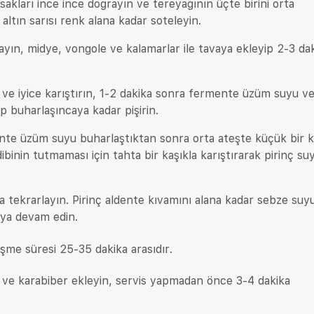
akları ince ince doğrayın ve tereyağının üçte birini orta
altın sarısı renk alana kadar soteleyin.
ayın, midye, vongole ve kalamarlar ile tavaya ekleyip 2-3 da
in ve iyice karıştırın, 1-2 dakika sonra fermente üzüm suyu v
p buharlaşıncaya kadar pişirin.
ente üzüm suyu buharlaştıktan sonra orta ateşte küçük bir 
ibinin tutmaması için tahta bir kaşıkla karıştırarak pirinç s
 tekrarlayın. Pirinç aldente kıvamını alana kadar sebze suy
ya devam edin.
şme süresi 25-35 dakika arasıdır.
z ve karabiber ekleyin, servis yapmadan önce 3-4 dakika