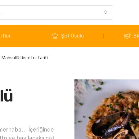
ifler
Şef Usulü
Bl
 Mahsullü Risotto Tarifi
lü
merhaba... İçeriğinde
tto'ya bayılacaksınız!