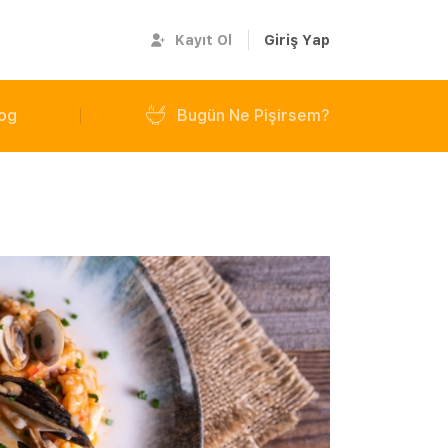
Kayıt Ol
Giriş Yap
og
Bugün Ne Pişirsem?