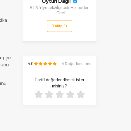
Oytun Dağlı
BTA Yiyecek&İçecek Hizmetleri
- Chef
kika
Takip Et
e
kepçe
5.0
4
Değerlendirme
uyunu
Tarifi değerlendirmek ister
unu
misiniz?