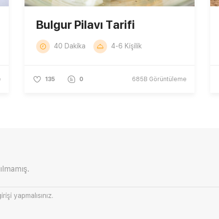
Bulgur Pilavı Tarifi
40 Dakika
4-6 Kişilik
e
135
0
685B
Görüntüleme
ılmamış.
irişi
yapmalısınız.