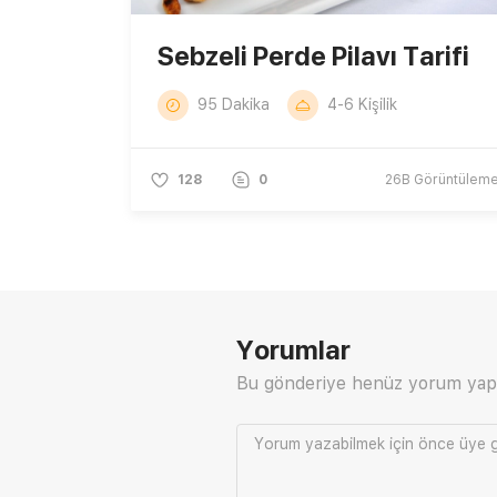
Sebzeli Perde Pilavı Tarifi
95 Dakika
4-6 Kişilik
128
0
26B
Görüntülem
Yorumlar
Bu gönderiye henüz yorum yap
Yorum yazabilmek için önce
üye g