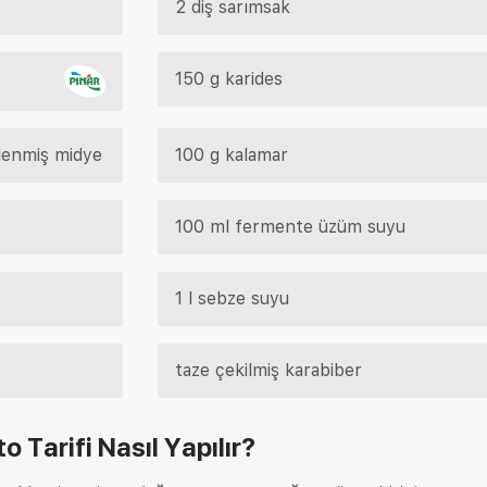
2 diş sarımsak
150 g karides
lenmiş midye
100 g kalamar
100 ml fermente üzüm suyu
1 l sebze suyu
taze çekilmiş karabiber
o Tarifi
Nasıl Yapılır?