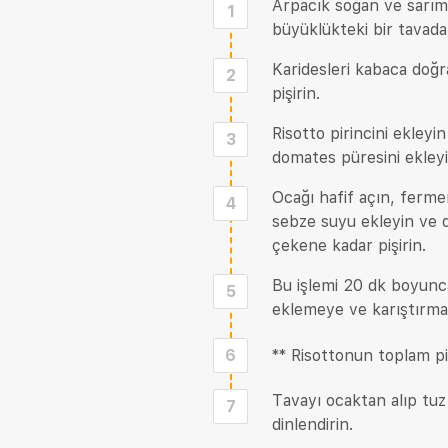
Arpacık soğan ve sarıms
1
büyüklükteki bir tavada 
Karidesleri kabaca doğr
2
pişirin.
Risotto pirincini ekley
3
domates püresini ekleyi
Ocağı hafif açın, ferm
4
sebze suyu ekleyin ve d
çekene kadar pişirin.
Bu işlemi 20 dk boyunca
5
eklemeye ve karıştırma
6
** Risottonun toplam pi
Tavayı ocaktan alıp tu
7
dinlendirin.