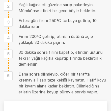
Yağlı kağıda eti güzelce sarıp paketleyin.
2
Mümkünse etinizi bir gece böyle bekletin.
Ertesi gün fırını 250°C turboya getirip, 10
3
dakika ısıtın.
Fırını 200°C getirip, etinizin üstünü açıp
4
yaklaşık 30 dakika pişirin.
30 dakika sonra fırını kapatıp, etinizin üstünü
5
tekrar yağlı kağıtla kapatıp fırında bekletin ki
demlensin.
Daha sonra dilimleyip, diğer bir tarafta
6
kremayla 1 sap taze kekiği kaynatın. Hafif koyu
bir kıvam alana kadar bekletin. Dilimlediğiniz
etlerin üzerine koyup püreyle servis yapın.