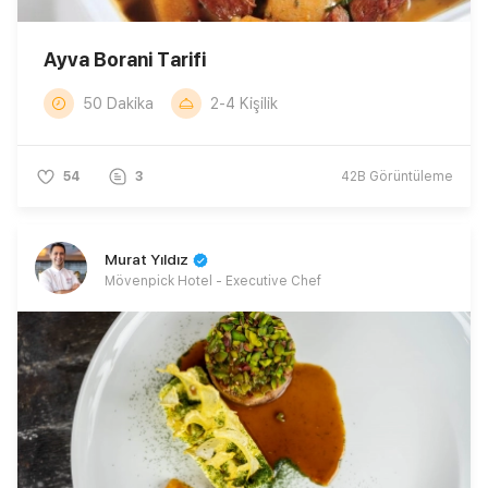
Ayva Borani Tarifi
50 Dakika
2-4 Kişilik
54
3
42B
Görüntüleme
Murat Yıldız
Mövenpick Hotel - Executive Chef