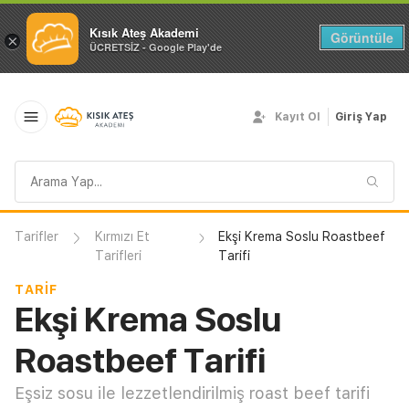
Kısık Ateş Akademi
Görüntüle
×
ÜCRETSİZ - Google Play'de
Kayıt Ol
Giriş Yap
Arama
sorgusu
Tarifler
Kırmızı Et
Ekşi Krema Soslu Roastbeef
Tarifleri
Tarifi
TARIF
Ekşi Krema Soslu
Roastbeef Tarifi
Eşsiz sosu ile lezzetlendirilmiş roast beef tarifi