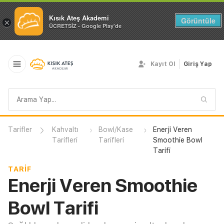
Kısık Ateş Akademi
Görüntüle
×
ÜCRETSİZ - Google Play'de
Kayıt Ol
Giriş Yap
Arama
sorgusu
Tarifler
Kahvaltı
Bowl/Kase
Enerji Veren
Tarifleri
Tarifleri
Smoothie Bowl
Tarifi
TARIF
Enerji Veren Smoothie
Bowl Tarifi