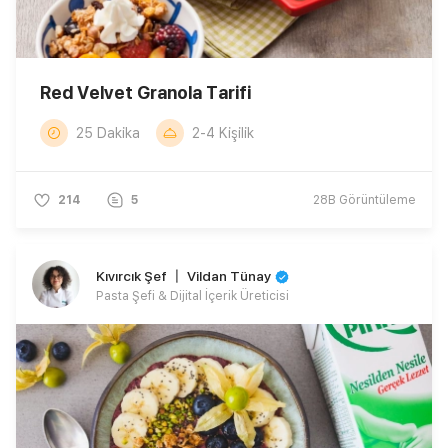
Red Velvet Granola Tarifi
25 Dakika
2-4 Kişilik
214
5
28B
Görüntüleme
Kıvırcık Şef 〡 Vildan Tünay
Pasta Şefi & Dijital İçerik Üreticisi