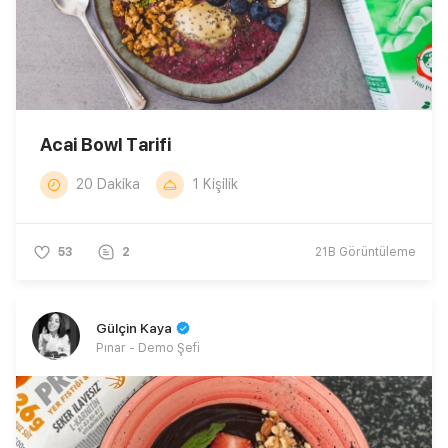
Acai Bowl Tarifi
20 Dakika
1 Kişilik
53
2
21B
Görüntüleme
Gülçin Kaya
Pınar - Demo Şefi