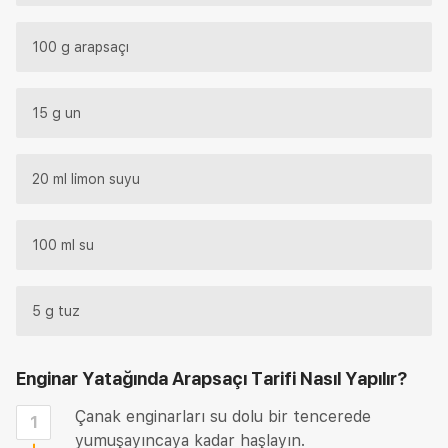
100 g arapsaçı
15 g un
20 ml limon suyu
100 ml su
5 g tuz
Enginar Yatağında Arapsaçı Tarifi
Nasıl Yapılır?
Çanak enginarları su dolu bir tencerede
1
yumuşayıncaya kadar haşlayın.