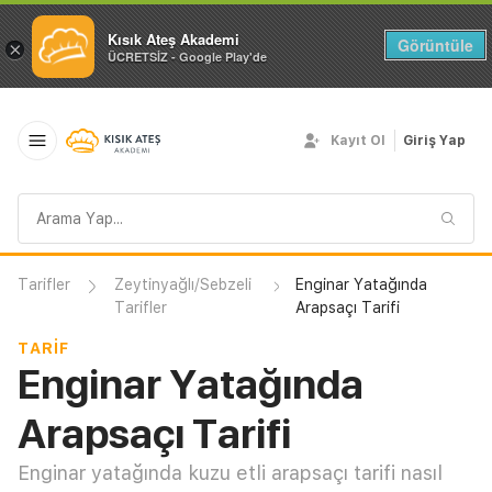
Kısık Ateş Akademi
Görüntüle
×
ÜCRETSİZ - Google Play'de
Kayıt Ol
Giriş Yap
Arama
sorgusu
Tarifler
Zeytinyağlı/Sebzeli
Enginar Yatağında
Tarifler
Arapsaçı Tarifi
TARIF
Enginar Yatağında
Arapsaçı Tarifi
Enginar yatağında kuzu etli arapsaçı tarifi nasıl