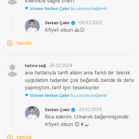
Ellerinize sağlık cheff
Uzman
Serkan Çakır
bu yorumu beğendi
·
05.03.2022
Serkan Çakır
Afiyet olsun 🙏😊
Yanıtla
·
28.02.2024
hatice sağ
ana hatlarıyla tarifi aldım ama farklı bir teknik
uyguladım tadanlar çok beğendi..bende ilk defa
yapmıştım..tarif için tesekkurler
Uzman
Serkan Çakır
bu yorumu beğendi
·
29.02.2024
Serkan Çakır
Rica ederim. Umarım beğenmişsindir.
Afiyet olsun 😊👩‍🍳
Yanıtla