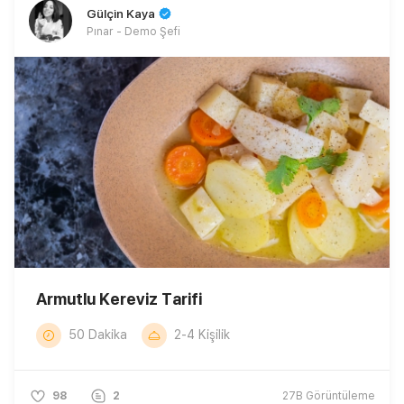
Gülçin Kaya
Pınar - Demo Şefi
Armutlu Kereviz Tarifi
50 Dakika
2-4 Kişilik
98
2
27B
Görüntüleme