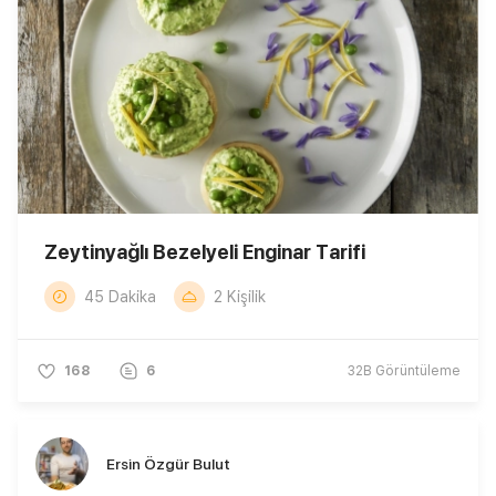
Zeytinyağlı Bezelyeli Enginar Tarifi
45 Dakika
2 Kişilik
168
6
32B
Görüntüleme
Ersin Özgür Bulut