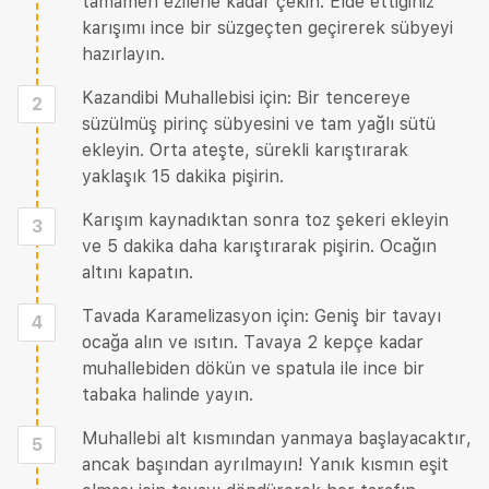
tamamen ezilene kadar çekin. Elde ettiğiniz
karışımı ince bir süzgeçten geçirerek sübyeyi
hazırlayın.
Kazandibi Muhallebisi için: Bir tencereye
2
süzülmüş pirinç sübyesini ve tam yağlı sütü
ekleyin. Orta ateşte, sürekli karıştırarak
yaklaşık 15 dakika pişirin.
Karışım kaynadıktan sonra toz şekeri ekleyin
3
ve 5 dakika daha karıştırarak pişirin. Ocağın
altını kapatın.
Tavada Karamelizasyon için: Geniş bir tavayı
4
ocağa alın ve ısıtın. Tavaya 2 kepçe kadar
muhallebiden dökün ve spatula ile ince bir
tabaka halinde yayın.
Muhallebi alt kısmından yanmaya başlayacaktır,
5
ancak başından ayrılmayın! Yanık kısmın eşit