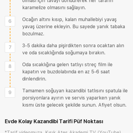
olması için tavayı döndürerek her tarafın
karamelize olmasını sağlayın.
Ocağın altını kısıp, kalan muhallebiyi yavaş
6
yavaş üzerine ekleyin. Bu sayede yanık tabaka
bozulmaz.
3-5 dakika daha pişirdikten sonra ocaktan alın
7
ve oda sıcaklığında soğumaya bırakın.
Oda sıcaklığına gelen tatlıyı streç film ile
8
kapatın ve buzdolabında en az 5-6 saat
dinlendirin.
Tamamen soğuyan kazandibi tatlısını spatula ile
9
porsiyonlara ayırın ve servis yaparken yanık
kısmı üste gelecek şekilde sunun. Afiyet olsun.
Evde Kolay Kazandibi Tarifi
Püf Noktası
*Tarif videomuza, Kısık Ateş Akademi TV (YouTube)