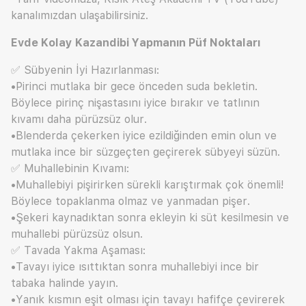
kanalımızdan ulaşabilirsiniz.
Evde Kolay Kazandibi Yapmanın Püf Noktaları
✅ Sübyenin İyi Hazırlanması:
•Pirinci mutlaka bir gece önceden suda bekletin.
Böylece pirinç nişastasını iyice bırakır ve tatlının
kıvamı daha pürüzsüz olur.
•Blenderda çekerken iyice ezildiğinden emin olun ve
mutlaka ince bir süzgeçten geçirerek sübyeyi süzün.
✅ Muhallebinin Kıvamı:
•Muhallebiyi pişirirken sürekli karıştırmak çok önemli!
Böylece topaklanma olmaz ve yanmadan pişer.
•Şekeri kaynadıktan sonra ekleyin ki süt kesilmesin ve
muhallebi pürüzsüz olsun.
✅ Tavada Yakma Aşaması:
•Tavayı iyice ısıttıktan sonra muhallebiyi ince bir
tabaka halinde yayın.
•Yanık kısmın eşit olması için tavayı hafifçe çevirerek