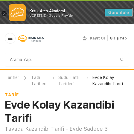
Kısık Ateş Akademi
Görüntüle
×
ÜCRETSİZ - Google Play'de
Kayıt Ol
Giriş Yap
Arama
sorgusu
Tarifler
Tatlı
Sütlü Tatlı
Evde Kolay
Tarifleri
Tarifleri
Kazandibi Tarifi
TARIF
Evde Kolay Kazandibi
Tarifi
Tavada Kazandibi Tarifi - Evde Sadece 3