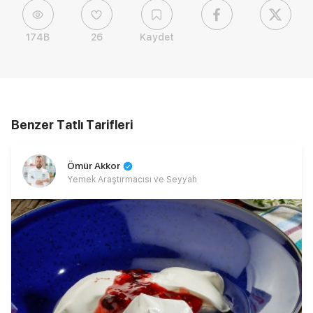
174B
26
Kaydet
Benzer Tatlı Tarifleri
Ömür Akkor
Yemek Araştırmacısı ve Seyyah