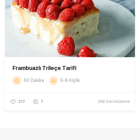
Frambuazlı Trileçe Tarifi
60 Dakika
6-8 Kişilik
217
7
29B
Görüntüleme