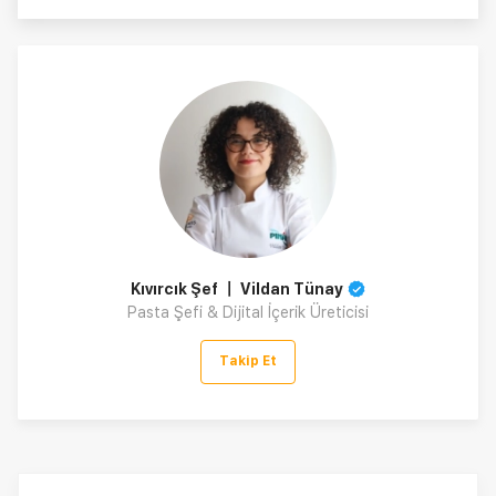
Kıvırcık Şef 〡 Vildan Tünay
Pasta Şefi & Dijital İçerik Üreticisi
Takip Et