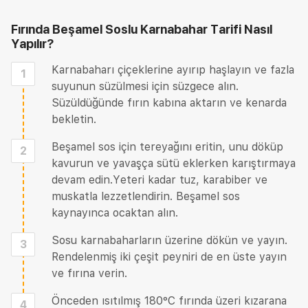
Fırında Beşamel Soslu Karnabahar Tarifi
Nasıl
Yapılır?
Karnabaharı çiçeklerine ayırıp haşlayın ve fazla
1
suyunun süzülmesi için süzgece alın.
Süzüldüğünde fırın kabına aktarın ve kenarda
bekletin.
Beşamel sos için tereyağını eritin, unu döküp
2
kavurun ve yavaşça sütü eklerken karıştırmaya
devam edin.Yeteri kadar tuz, karabiber ve
muskatla lezzetlendirin. Beşamel sos
kaynayınca ocaktan alın.
Sosu karnabaharların üzerine dökün ve yayın.
3
Rendelenmiş iki çeşit peyniri de en üste yayın
ve fırına verin.
Önceden ısıtılmış 180°C fırında üzeri kızarana
4