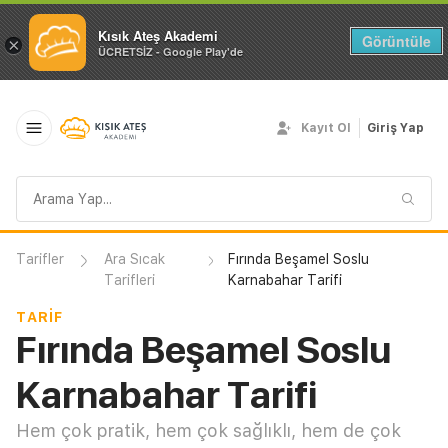
Kısık Ateş Akademi
Görüntüle
×
ÜCRETSİZ - Google Play'de
Kayıt Ol
Giriş Yap
Arama
sorgusu
Tarifler
Ara Sıcak
Fırında Beşamel Soslu
Tarifleri
Karnabahar Tarifi
TARIF
Fırında Beşamel Soslu
Karnabahar Tarifi
Hem çok pratik, hem çok sağlıklı, hem de çok