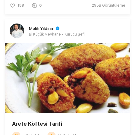
158
0
295B
Görüntüleme
Melih Yıldırım
Bi Küçük Meyhane - Kurucu Şefi
Arefe Köftesi Tarifi