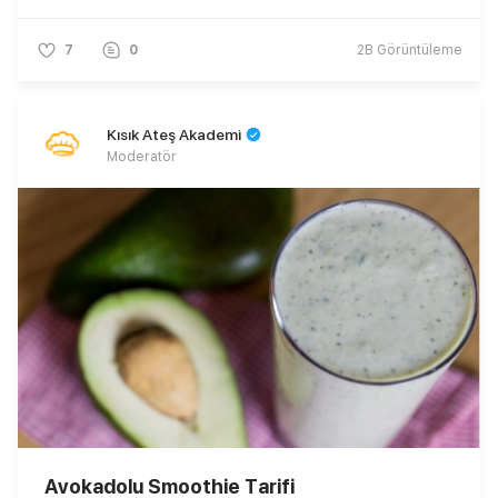
7
0
2B
Görüntüleme
Kısık Ateş Akademi
Moderatör
Avokadolu Smoothie Tarifi