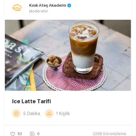
Kısık Ateş Akademi
Moderatör
Ice Latte Tarifi
5 Dakika
1 Kişilik
53
0
225B
Görüntüleme