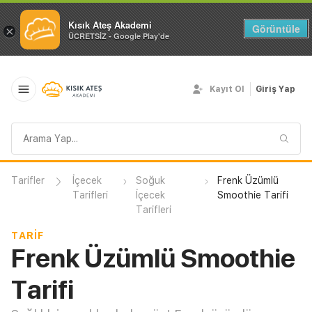
Kısık Ateş Akademi
Görüntüle
×
ÜCRETSİZ - Google Play'de
Kayıt Ol
Giriş Yap
Arama
sorgusu
Tarifler
İçecek
Soğuk
Frenk Üzümlü
Tarifleri
İçecek
Smoothie Tarifi
Tarifleri
TARIF
Frenk Üzümlü Smoothie
Tarifi