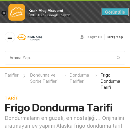
Kısık Ateş Akademi
Görüntüle
×
ÜCRETSİZ - Google Play'de
Kayıt Ol
Giriş Yap
Arama
sorgusu
Tarifler
Dondurma ve
Dondurma
Frigo
Sorbe Tarifleri
Tarifleri
Dondurma
Tarifi
TARIF
Frigo Dondurma Tarifi
Dondurmaların en güzeli, en nostaljiği... Orijinalini
aratmayan ev yapımı Alaska frigo dondurma tarifi