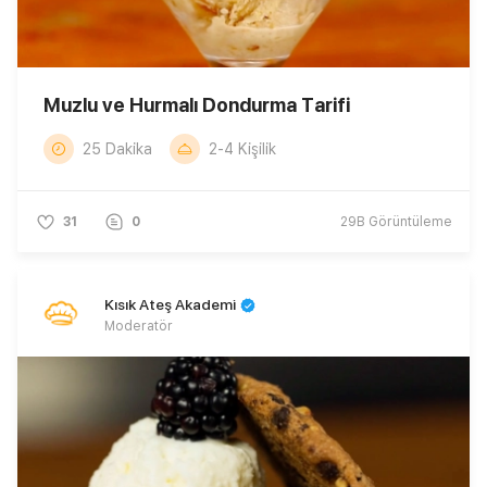
Muzlu ve Hurmalı Dondurma Tarifi
25 Dakika
2-4 Kişilik
31
0
29B
Görüntüleme
Kısık Ateş Akademi
Moderatör