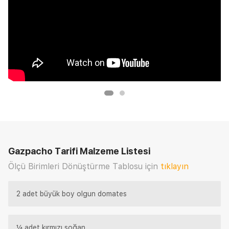
Gazpacho Tarifi
Malzeme Listesi
Ölçü Birimleri Dönüştürme Tablosu için
tıklayın
2 adet büyük boy olgun domates
¼ adet kırmızı soğan