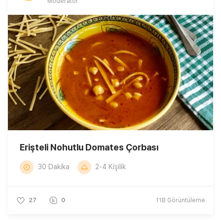
Moderatör
Erişteli Nohutlu Domates Çorbası
30 Dakika
2-4 Kişilik
27
0
11B
Görüntüleme