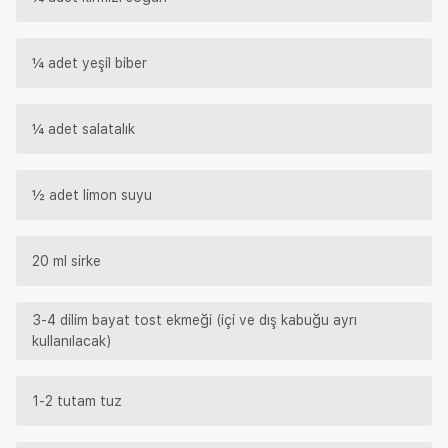
¼ adet yeşil biber
¼ adet salatalık
½ adet limon suyu
20 ml sirke
3-4 dilim bayat tost ekmeği (içi ve dış kabuğu ayrı
kullanılacak)
1-2 tutam tuz