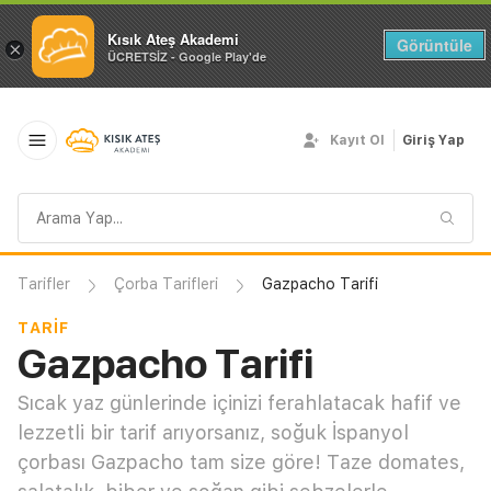
Kısık Ateş Akademi
Görüntüle
×
ÜCRETSİZ - Google Play'de
Kayıt Ol
Giriş Yap
Arama
sorgusu
Tarifler
Çorba Tarifleri
Gazpacho Tarifi
TARIF
Gazpacho Tarifi
Sıcak yaz günlerinde içinizi ferahlatacak hafif ve
lezzetli bir tarif arıyorsanız, soğuk İspanyol
çorbası Gazpacho tam size göre! Taze domates,