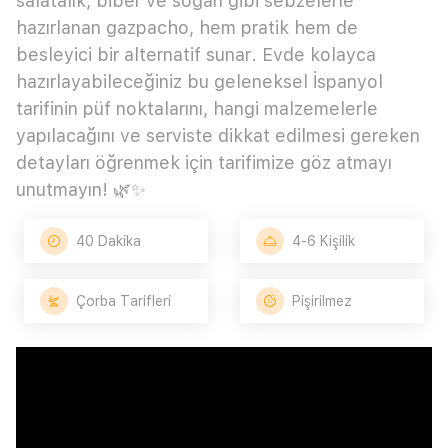
salatalık, biber ve soğan gibi sebzelerle
hazırlanan gazpacho, hem pratik hem de
besleyici bir alternatif sunar. Evde kolayca
hazırlayabileceğiniz bu geleneksel İspanyol
tarifinin püf noktalarını, hangi malzemelerle
yapılacağını ve serviste dikkat edilmesi gereken
detayları öğrenmek için tarifimize göz atmayı
unutmayın! 🌿✨
40 Dakika
4-6 Kişilik
Çorba Tarifleri
Pişirilmez