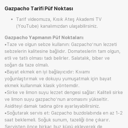
Gazpacho Tarifi
Püf Noktası
Tarif videomuza, Kısık Ateş Akademi TV
(YouTube) kanalımızdan ulaşabilirsiniz.
Gazpacho Yapmanın Püf Noktaları:
•Taze ve olgun sebze kullanın: Gazpacho’nun lezzeti
sebzelerin kalitesine bağlıdır. Domateslerin tam olgun,
etli ve tatlı olması tadı belirler. Salatalık, biber ve
soğan da taze olmalı.
•Bayat ekmek en iyi bağlayıcıdır: Kıvamı
yoğunlaştırmak ve dokuyu yumuşatmak için bayat
ekmek kullanmak klasik yöntemdir.
•Sirke ve limon suyu lezzet dengesi sağlar: Kaliteli sirke
ve limon suyu gazpacho’nun aromasını yükseltir.
Asiditeyi damak tadına göre ayarlayabilirsiniz.
•Soğutarak servis et: Gazpacho buzdolabında en az 1-2
saat beklemeli. Soğuk sunum, tazeliği öne çıkarır.
Servisten önce birkaç buz küpü ekleyerek de