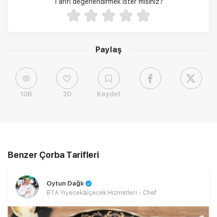
Tarifi değerlendirmek ister misiniz?
Paylaş
10B
20
Kaydet
Benzer Çorba Tarifleri
Oytun Dağlı
BTA Yiyecek&İçecek Hizmetleri - Chef