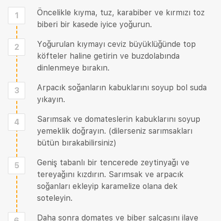
Öncelikle kıyma, tuz, karabiber ve kırmızı toz
1
biberi bir kasede iyice yoğurun.
Yoğurulan kıymayı ceviz büyüklüğünde top
2
köfteler haline getirin ve buzdolabında
dinlenmeye bırakın.
Arpacık soğanların kabuklarını soyup bol suda
3
yıkayın.
Sarımsak ve domateslerin kabuklarını soyup
4
yemeklik doğrayın. (dilerseniz sarımsakları
bütün bırakabilirsiniz)
Geniş tabanlı bir tencerede zeytinyağı ve
5
tereyağını kızdırın. Sarımsak ve arpacık
soğanları ekleyip karamelize olana dek
soteleyin.
Daha sonra domates ve biber salçasını ilave
6