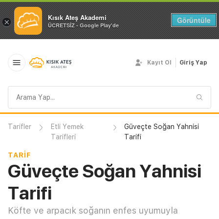
Kısık Ateş Akademi
Görüntüle
×
ÜCRETSİZ - Google Play'de
Kayıt Ol
Giriş Yap
Arama
sorgusu
Tarifler
Etli Yemek
Güveçte Soğan Yahnisi
Tarifleri
Tarifi
TARIF
Güveçte Soğan Yahnisi
Tarifi
Köfte ve arpacık soğanın enfes uyumuyla