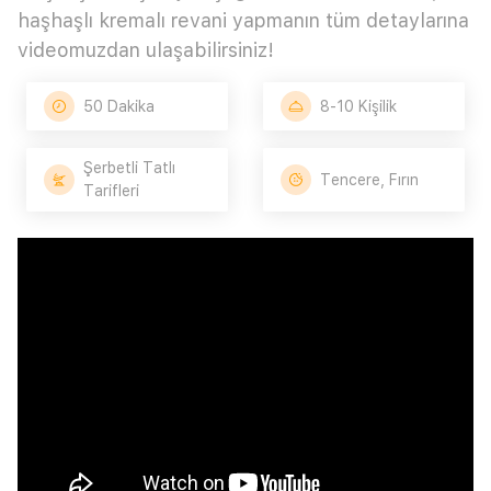
haşhaşlı kremalı revani yapmanın tüm detaylarına
videomuzdan ulaşabilirsiniz!
50 Dakika
8-10 Kişilik
Şerbetli Tatlı
Tencere, Fırın
Tarifleri