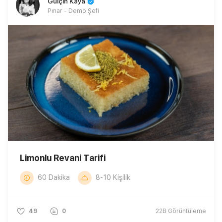
Gülçin Kaya
Pınar - Demo Şefi
Limonlu Revani Tarifi
60 Dakika
8-10 Kişilik
49
0
22B
Görüntüleme