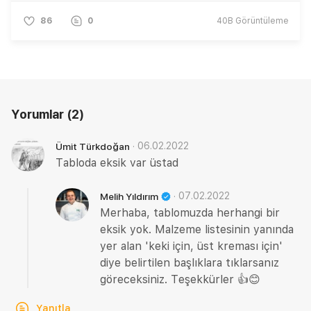
86
0
40B
Görüntüleme
Yorumlar
(2)
·
06.02.2022
Ümit Türkdoğan
Tabloda eksik var üstad
·
07.02.2022
Melih Yıldırım
Merhaba, tablomuzda herhangi bir
eksik yok. Malzeme listesinin yanında
yer alan 'keki için, üst kreması için'
diye belirtilen başlıklara tıklarsanız
göreceksiniz. Teşekkürler 👍😊
Yanıtla