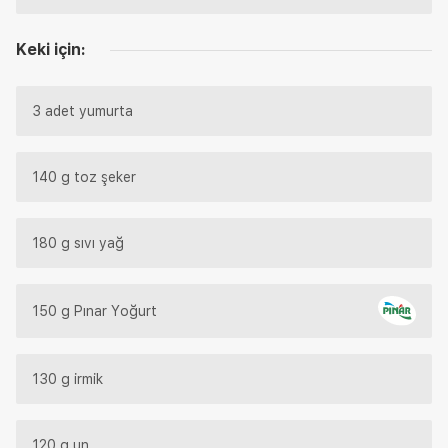
Keki için:
3 adet yumurta
140 g toz şeker
180 g sıvı yağ
150 g Pınar Yoğurt
130 g irmik
120 g un