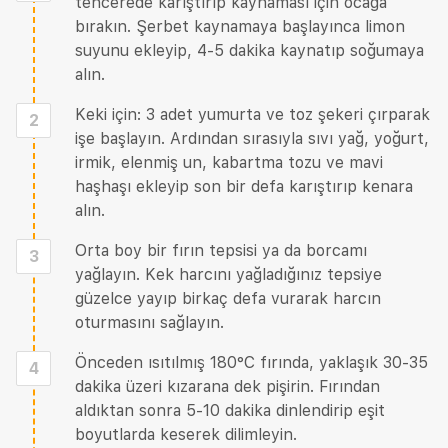
tencerede karıştırıp kaynaması için ocağa
bırakın. Şerbet kaynamaya başlayınca limon
suyunu ekleyip, 4-5 dakika kaynatıp soğumaya
alın.
Keki için: 3 adet yumurta ve toz şekeri çırparak
2
işe başlayın. Ardından sırasıyla sıvı yağ, yoğurt,
irmik, elenmiş un, kabartma tozu ve mavi
haşhaşı ekleyip son bir defa karıştırıp kenara
alın.
Orta boy bir fırın tepsisi ya da borcamı
3
yağlayın. Kek harcını yağladığınız tepsiye
güzelce yayıp birkaç defa vurarak harcın
oturmasını sağlayın.
Önceden ısıtılmış 180°C fırında, yaklaşık 30-35
4
dakika üzeri kızarana dek pişirin. Fırından
aldıktan sonra 5-10 dakika dinlendirip eşit
boyutlarda keserek dilimleyin.