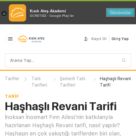
Kısık Ateş Akademi
Görüntüle
×
ÜCRETSİZ - Google Play'de
Kayıt Ol
Giriş Yap
Arama
sorgusu
Tarifler
Tatlı
Şerbetli Tatlı
Haşhaşlı Revani
Tarifleri
Tarifleri
Tarifi
TARIF
Haşhaşlı Revani Tarifi
İnoksan İnosmart Fırın Ailesi’nin katkılarıyla
hazırlanan Haşhaşlı Revani tarifi, nasıl yapılır?
Haşhaşın en çok yakıştığı tariflerden biri olan,