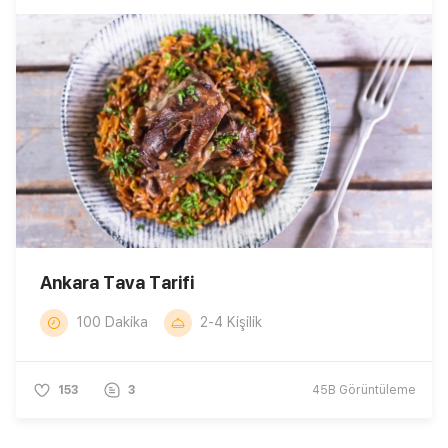
Ankara Tava Tarifi
100 Dakika
2-4 Kişilik
153
3
45B
Görüntüleme