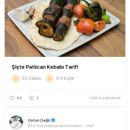
Şişte Patlıcan Kebabı Tarifi
60 Dakika
4-6 Kişilik
69
2
143B
Görüntüleme
Oytun Dağlı
BTA Yiyecek&İçecek Hizmetleri - Chef