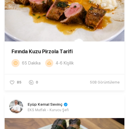
Fırında Kuzu Pirzola Tarifi
65 Dakika
4-6 Kişilik
85
0
50B
Görüntüleme
Eyüp Kemal Sevinç
EKS Mutfak - Kurucu Şefi