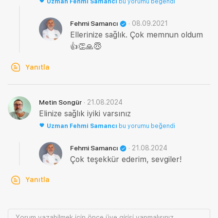
Uzman
Fehmi Samancı
bu yorumu beğendi
·
08.09.2021
Fehmi Samancı
Ellerinize sağlık. Çok memnun oldum
👍👏🙏😇
Yanıtla
·
21.08.2024
Metin Songür
Elinize sağlık iyiki varsınız
Uzman
Fehmi Samancı
bu yorumu beğendi
·
21.08.2024
Fehmi Samancı
Çok teşekkür ederim, sevgiler!
Yanıtla
Yorum yazabilmek için önce
üye girişi
yapmalısınız.