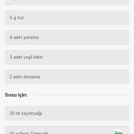
5 g tuz
4 adet patates
3 adet yeşil biber
2 adet domates
Sosu için:
20 ml zeytinyağı
10 g Pınar Tereyağı