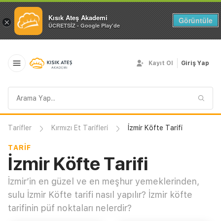
Kısık Ateş Akademi
Görüntüle
×
ÜCRETSİZ - Google Play'de
Kayıt Ol
Giriş Yap
Arama
sorgusu
Tarifler
Kırmızı Et Tarifleri
İzmir Köfte Tarifi
TARIF
İzmir Köfte Tarifi
İzmir’in en güzel ve en meşhur yemeklerinden,
sulu İzmir Köfte tarifi nasıl yapılır? İzmir köfte
tarifinin püf noktaları nelerdir?