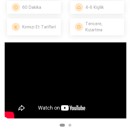
60 Dakika
4-6 Kişilik
Tencere,
Kırmızı Et Tarifleri
Kızartma