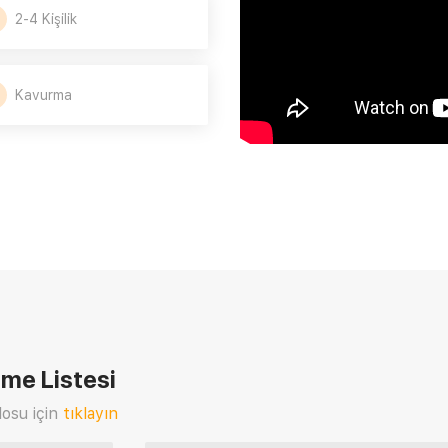
2-4 Kişilik
Kavurma
me Listesi
osu için
tıklayın