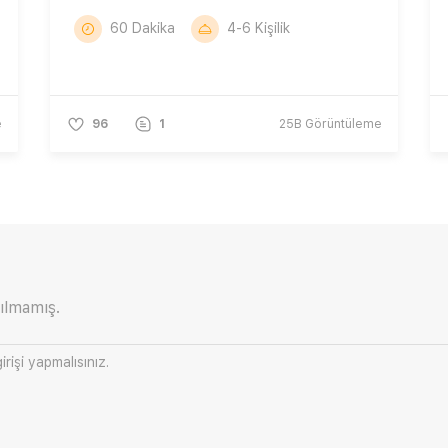
60 Dakika
4-6 Kişilik
e
96
1
25B
Görüntüleme
ılmamış.
irişi
yapmalısınız.