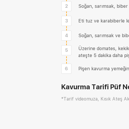
2
Soğan, sarımsak, biber
3
Eti tuz ve karabiberle 
4
Soğan, sarımsak ve bib
Üzerine domates, kekik 
5
ateşte 5 dakika daha piş
6
Pişen kavurma yemeğini 
Kavurma Tarifi
Püf N
*Tarif videomuza, Kısık Ateş Ak