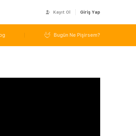
Kayıt Ol
Giriş Yap
og
Bugün Ne Pişirsem?