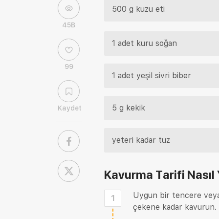
500 g kuzu eti
45B
1 adet kuru soğan
99
1 adet yeşil sivri biber
5 g kekik
Kaydet
yeteri kadar tuz
Kavurma Tarifi
Nasıl 
Uygun bir tencere veya 
1
çekene kadar kavurun.