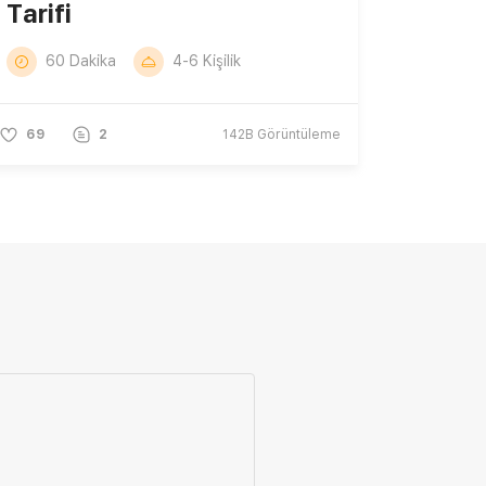
Tarifi
60 Dakika
4-6 Kişilik
69
2
142B
Görüntüleme