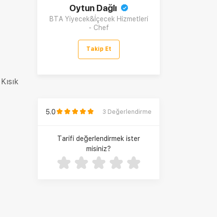
Oytun Dağlı
BTA Yiyecek&İçecek Hizmetleri
- Chef
Takip Et
 Kısık
5.0
3
Değerlendirme
Tarifi değerlendirmek ister
misiniz?