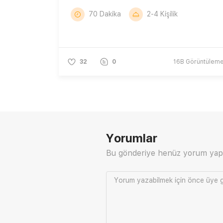
70 Dakika
2-4 Kişilik
32
0
16B
Görüntülem
Yorumlar
Bu gönderiye henüz yorum yap
Yorum yazabilmek için önce
üye g