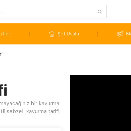
ifler
Şef Usulü
Bl
fi
i
mayacağınız bir kavurma
tli sebzeli kavurma tarifi