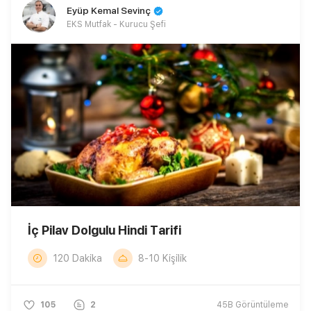
Eyüp Kemal Sevinç
EKS Mutfak - Kurucu Şefi
İç Pilav Dolgulu Hindi Tarifi
120 Dakika
8-10 Kişilik
105
2
45B
Görüntüleme