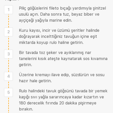
Piliç göğüslerini fileto bıçağı yardımıyla şinitzel
1
usulü açın. Daha sonra tuz, beyaz biber ve
ayçiçeği yağıyla marine edin.
Kuru kayısı, incir ve üzümü şeritler halinde
2
doğrayarak incelttiğiniz tavuğun içine eşit
miktarda koyup rulo haline getirin.
Bir tavada toz şeker ve ayıklanmış nar
3
tanelerini kısık ateşte kaynatarak sos kıvamına
getirin.
Üzerine kremayı ilave edip, süzdürün ve sosu
4
hazır hale getirin.
Rulo halindeki tavuk göğsünü tavada bir yemek
5
kaşığı sıvı yağla sararıncaya kadar kızartın ve
180 derecelik fırında 20 dakika pişirmeye
bırakın.