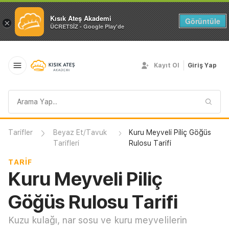
Kısık Ateş Akademi
Görüntüle
×
ÜCRETSİZ - Google Play'de
Kayıt Ol
Giriş Yap
Arama
sorgusu
Tarifler
Beyaz Et/Tavuk
Kuru Meyveli Piliç Göğüs
Tarifleri
Rulosu Tarifi
TARIF
Kuru Meyveli Piliç
Göğüs Rulosu Tarifi
Kuzu kulağı, nar sosu ve kuru meyvelilerin