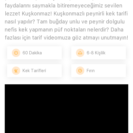
faydalarını saymakla bitiremeyeceğimiz sevilen
lezzet Kuşkonmaz! Kuşkonmazlı peynirli kek tarifi
nasıl yapılır? Tam buğday unlu ve peynir dolgulu
nefis kek yapmanın püf noktaları nelerdir? Daha
fazlası için tarif videomuza göz atmayı unutmayın!
60 Dakika
6-8 Kişilik
Kek Tarifleri
Fırın