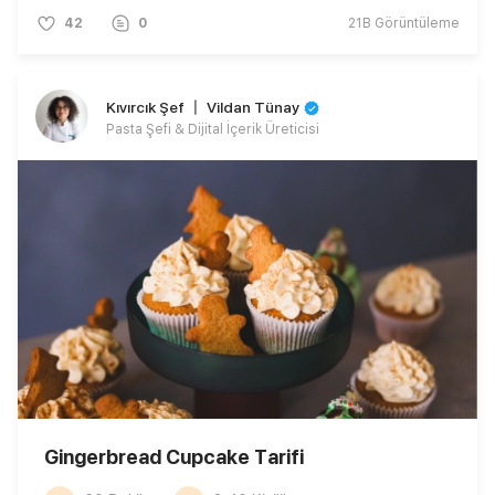
42
0
21B
Görüntüleme
Kıvırcık Şef 〡 Vildan Tünay
Pasta Şefi & Dijital İçerik Üreticisi
Gingerbread Cupcake Tarifi