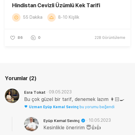
Hindistan Cevizli Üzümlü Kek Tarifi
55 Dakika
8-10 Kişilik
86
0
22B
Görüntüleme
Yorumlar
(2)
·
09.05.2023
Esra Tokat
Bu çok güzel bir tarif, denemek lazım 👩🏻‍🍳
Uzman
Eyüp Kemal Sevinç
bu yorumu beğendi
·
10.05.2023
Eyüp Kemal Sevinç
Kesinlikle öneririm 😇👍👍