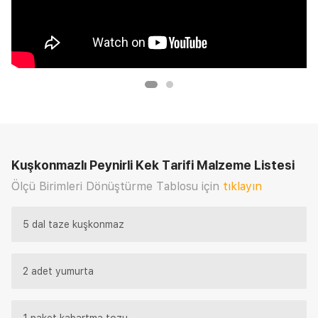
Kuşkonmazlı Peynirli Kek Tarifi
Malzeme Listesi
Ölçü Birimleri Dönüştürme Tablosu için
tıklayın
5 dal taze kuşkonmaz
2 adet yumurta
1 paket kabartma tozu