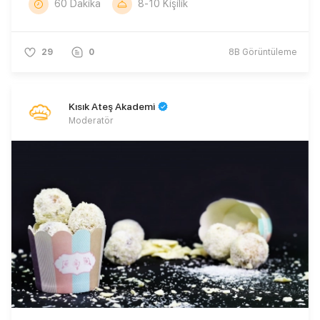
60 Dakika
8-10 Kişilik
29
0
8B
Görüntüleme
Kısık Ateş Akademi
Moderatör