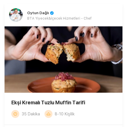
Oytun Dağlı
BTA Yiyecek&İçecek Hizmetleri - Chef
Ekşi Kremalı Tuzlu Muffin Tarifi
35 Dakika
8-10 Kişilik