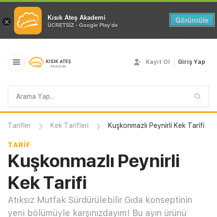
Kısık Ateş Akademi
Görüntüle
×
ÜCRETSİZ - Google Play'de
Kayıt Ol
Giriş Yap
Arama
sorgusu
Tarifler
Kek Tarifleri
Kuşkonmazlı Peynirli Kek Tarifi
TARIF
Kuşkonmazlı Peynirli
Kek Tarifi
Atıksız Mutfak Sürdürülebilir Gıda konseptinin
yeni bölümüyle karşınızdayım! Bu ayın ürünü