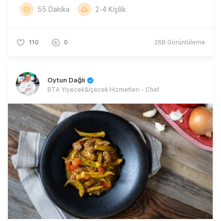
55 Dakika
2-4 Kişilik
110
0
26B
Görüntüleme
Oytun Dağlı
BTA Yiyecek&İçecek Hizmetleri - Chef