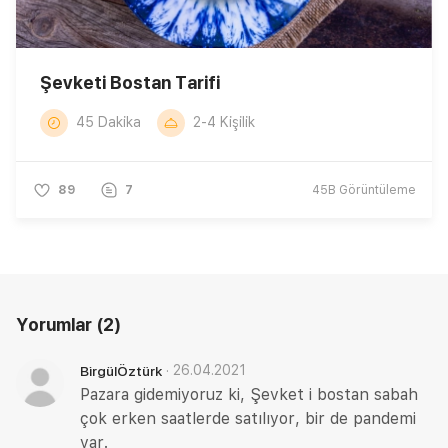
Şevketi Bostan Tarifi
45 Dakika
2-4 Kişilik
89
7
45B
Görüntüleme
Yorumlar
(2)
·
26.04.2021
BirgülÖztürk
Pazara gidemiyoruz ki, Şevket i bostan sabah
çok erken saatlerde satılıyor, bir de pandemi
var.