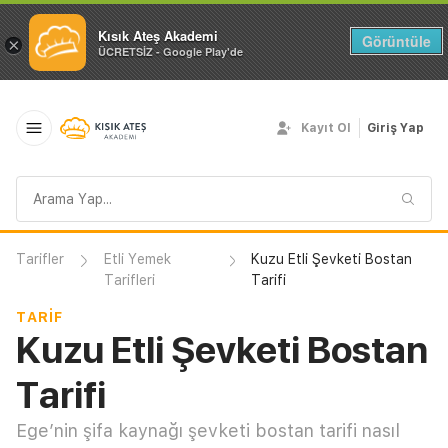
Kısık Ateş Akademi
Görüntüle
×
ÜCRETSİZ - Google Play'de
Kayıt Ol
Giriş Yap
Arama
sorgusu
Tarifler
Etli Yemek
Kuzu Etli Şevketi Bostan
Tarifleri
Tarifi
TARIF
Kuzu Etli Şevketi Bostan
Tarifi
Ege’nin şifa kaynağı şevketi bostan tarifi nasıl