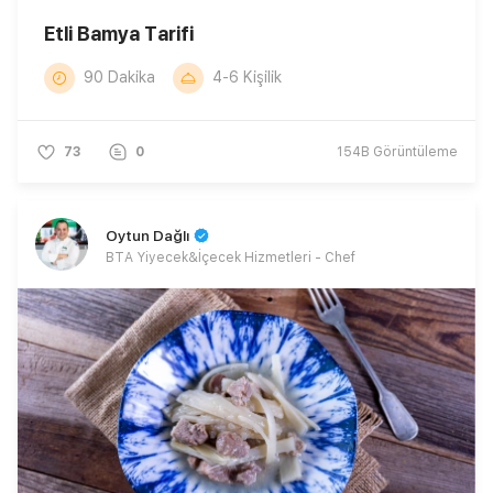
Etli Bamya Tarifi
90 Dakika
4-6 Kişilik
73
0
154B
Görüntüleme
Oytun Dağlı
BTA Yiyecek&İçecek Hizmetleri - Chef