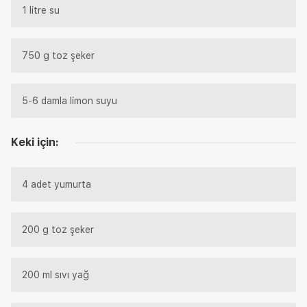
1 litre su
750 g toz şeker
5-6 damla limon suyu
Keki için:
4 adet yumurta
200 g toz şeker
200 ml sıvı yağ