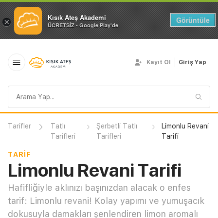
Kısık Ateş Akademi
Görüntüle
×
ÜCRETSİZ - Google Play'de
Kayıt Ol
Giriş Yap
Arama
sorgusu
Tarifler
Tatlı
Şerbetli Tatlı
Limonlu Revani
Tarifleri
Tarifleri
Tarifi
TARIF
Limonlu Revani Tarifi
Hafifliğiyle aklınızı başınızdan alacak o enfes
tarif: Limonlu revani! Kolay yapımı ve yumuşacık
dokusuyla damakları şenlendiren limon aromalı