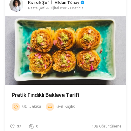
Kıvırcık Şef 〡 Vildan Tünay
Pasta Şefi & Dijital İçerik Üreticisi
Pratik Fındıklı Baklava Tarifi
60 Dakika
6-8 Kişilik
37
0
18B
Görüntüleme