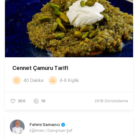
Cennet Çamuru Tarifi
40 Dakika
4-6 Kişilik
300
16
291B
Görüntüleme
Fehmi Samancı
Eğitmen / Danışman Şef