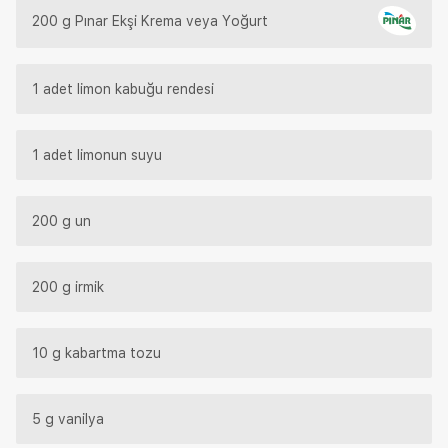
200 g Pınar Ekşi Krema veya Yoğurt
1 adet limon kabuğu rendesi
1 adet limonun suyu
200 g un
200 g irmik
10 g kabartma tozu
5 g vanilya