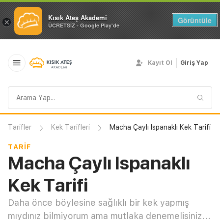
Kısık Ateş Akademi
Görüntüle
×
ÜCRETSİZ - Google Play'de
Kayıt Ol
Giriş Yap
Arama
sorgusu
Tarifler
Kek Tarifleri
Macha Çaylı Ispanaklı Kek Tarifi
TARIF
Macha Çaylı Ispanaklı
Kek Tarifi
Daha önce böylesine sağlıklı bir kek yapmış
mıydınız bilmiyorum ama mutlaka denemelisiniz...