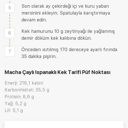
Son olarak ay çekirdeği içi ve kuru yaban
5
mersinini ekleyin. Spatulayla karıştırmaya
devam edin.
Kek hamurunu 10 g zeytinyağı ile yağlanmış
6
demir döküm kek kalıbına dökün.
Önceden ısıtılmış 170 dereceye ayarlı fırında
7
35 dakika pişirin.
Macha Çaylı Ispanaklı Kek Tarifi
Püf Noktası
Enerji: 216,1 kalori
Karbonhidrat: 35,5 g
Protein: 8,6 g
Yağ: 5,2 g
Lif: 5,1 g