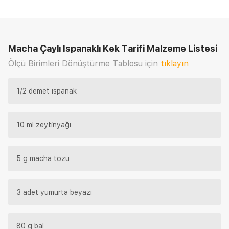
Macha Çaylı Ispanaklı Kek Tarifi
Malzeme Listesi
Ölçü Birimleri Dönüştürme Tablosu için
tıklayın
1/2 demet ıspanak
10 ml zeytinyağı
5 g macha tozu
3 adet yumurta beyazı
80 g bal