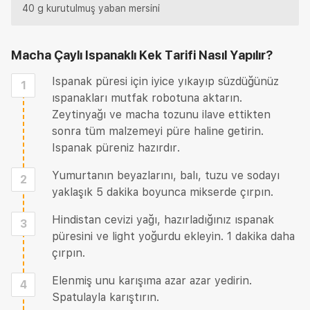
40 g kurutulmuş yaban mersini
Macha Çaylı Ispanaklı Kek Tarifi
Nasıl Yapılır?
Ispanak püresi için iyice yıkayıp süzdüğünüz
1
ıspanakları mutfak robotuna aktarın.
Zeytinyağı ve macha tozunu ilave ettikten
sonra tüm malzemeyi püre haline getirin.
Ispanak püreniz hazırdır.
Yumurtanın beyazlarını, balı, tuzu ve sodayı
2
yaklaşık 5 dakika boyunca mikserde çırpın.
Hindistan cevizi yağı, hazırladığınız ıspanak
3
püresini ve light yoğurdu ekleyin. 1 dakika daha
çırpın.
Elenmiş unu karışıma azar azar yedirin.
4
Spatulayla karıştırın.