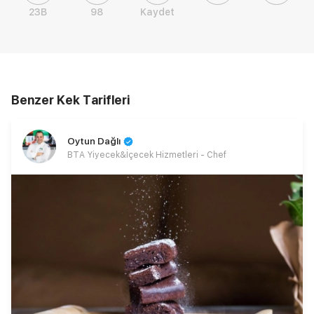
23B
98
Kaydet
Benzer Kek Tarifleri
Oytun Dağlı
BTA Yiyecek&İçecek Hizmetleri - Chef