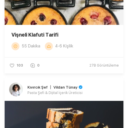
Vişneli Klafuti Tarifi
55 Dakika
4-6 Kişilik
103
0
27B
Görüntüleme
Kıvırcık Şef 〡 Vildan Tünay
Pasta Şefi & Dijital İçerik Üreticisi