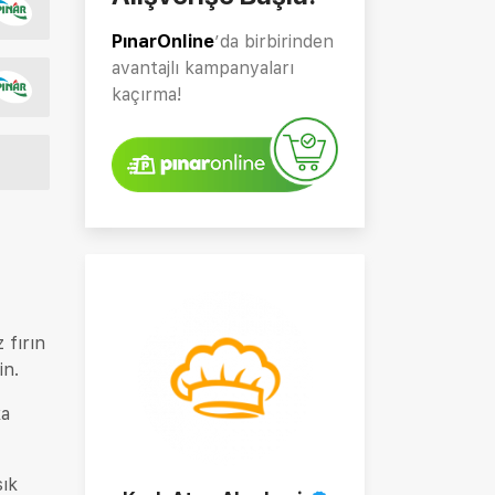
PınarOnline
’da birbirinden
avantajlı kampanyaları
kaçırma!
 fırın
in.
ka
sık