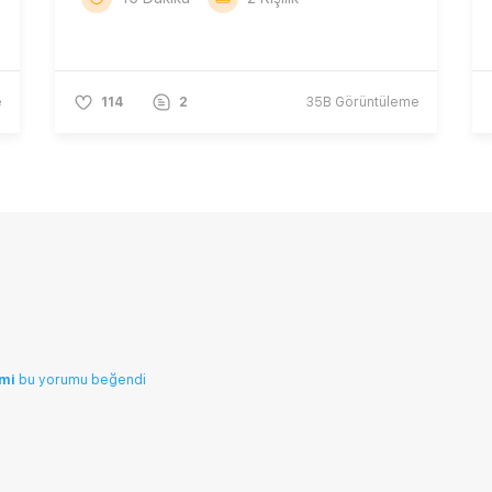
e
114
2
35B
Görüntüleme
emi
bu yorumu beğendi