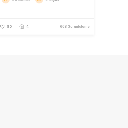
80
4
66B
Görüntüleme