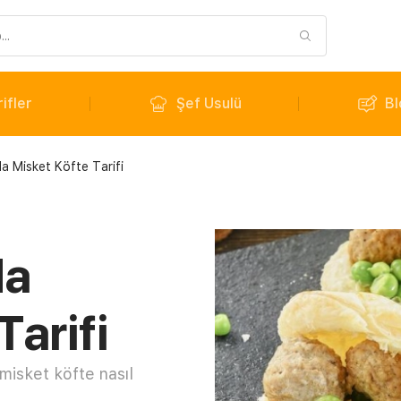
ifler
Şef Usulü
Bl
a Misket Köfte Tarifi
da
Tarifi
 misket köfte nasıl