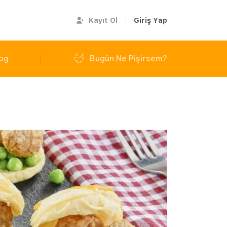
Kayıt Ol
Giriş Yap
og
Bugün Ne Pişirsem?