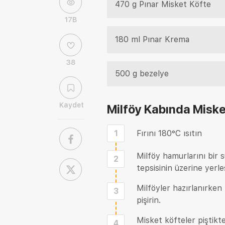
470 g Pınar Misket Köfte
17B
180 ml Pınar Krema
38
500 g bezelye
Kaydet
Milföy Kabında Misket
1
Fırını 180°C ısıtın
Milföy hamurlarını bir s
2
tepsisinin üzerine yerle
Milföyler hazırlanırken
3
pişirin.
Misket köfteler piştikt
4