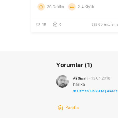
30 Dakika
2-4 Kişilik
18
0
23B
Görüntülem
Yorumlar
(1)
·
13.04.2018
Ali Sipahi
harika
Uzman
Kısık Ateş Akad
Yanıtla