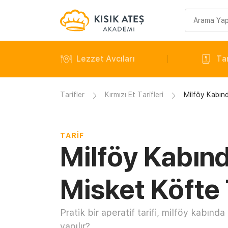
Arama
sorgusu
Lezzet Avcıları
Tar
Tarifler
Kırmızı Et Tarifleri
Milföy Kabınd
TARIF
Milföy Kabın
Misket Köfte 
Pratik bir aperatif tarifi, milföy kabında
yapılır?