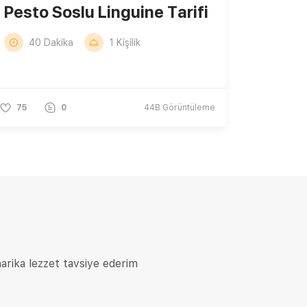
Pesto Soslu Linguine Tarifi
40 Dakika
1 Kişilik
75
0
44B
Görüntüleme
arika lezzet tavsiye ederim