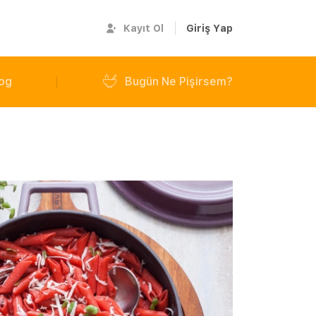
Kayıt Ol
Giriş Yap
og
Bugün Ne Pişirsem?