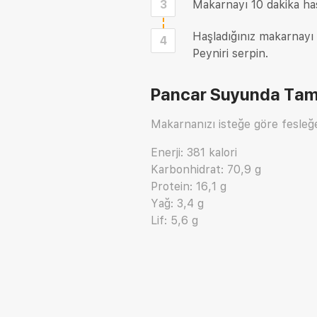
3
Makarnayı 10 dakika haş
Haşladığınız makarnayı
4
Peyniri serpin.
Pancar Suyunda Tam 
Makarnanızı isteğe göre fesleğen,
Enerji: 381 kalori
Karbonhidrat: 70,9 g
Protein: 16,1 g
Yağ: 3,4 g
Lif: 5,6 g