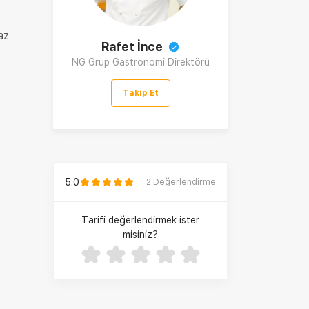
az
Rafet İnce
NG Grup Gastronomi Direktörü
Takip Et
5.0
2
Değerlendirme
Tarifi değerlendirmek ister
misiniz?