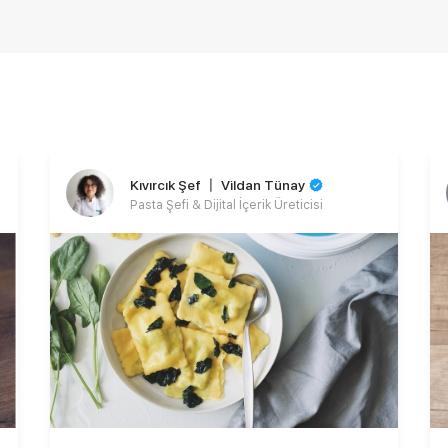
Kıvırcık Şef 〡 Vildan Tünay
Pasta Şefi & Dijital İçerik Üreticisi