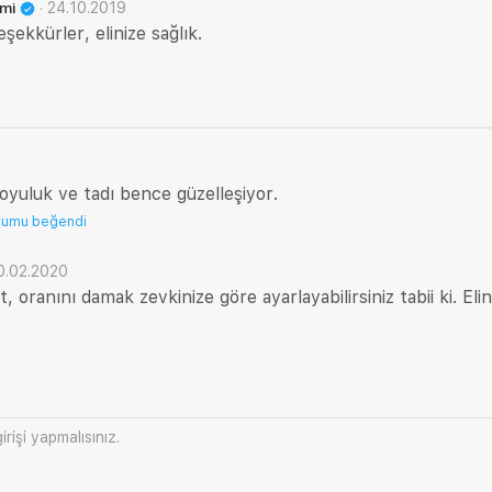
·
24.10.2019
emi
eşekkürler, elinize sağlık.
koyuluk ve tadı bence güzelleşiyor.
rumu beğendi
0.02.2020
 oranını damak zevkinize göre ayarlayabilirsiniz tabii ki. Elin
irişi
yapmalısınız.