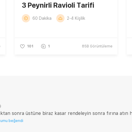
3 Peynirli Ravioli Tarifi
60 Dakika
2-4 Kişilik
e
101
1
85B
Görüntüleme
9
uktan sonra üstüne biraz kasar rendeleyin sonra fırına atın h
rumu beğendi