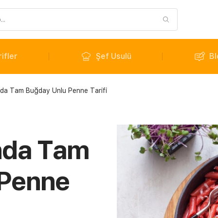
ifler
Şef Usulü
Bl
da Tam Buğday Unlu Penne Tarifi
nda Tam
 Penne