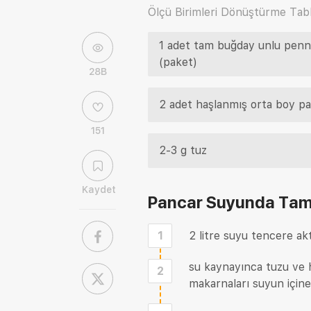
Ölçü Birimleri Dönüştürme Tabl
1 adet tam buğday unlu pen
(paket)
28B
2 adet haşlanmış orta boy p
151
2-3 g tuz
Kaydet
Pancar Suyunda Tam 
1
2 litre suyu tencere ak
su kaynayınca tuzu ve h
2
makarnaları suyun içine