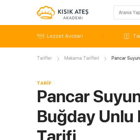
Arama
sorgusu
Lezzet Avcıları
Tar
Tarifler
Makarna Tarifleri
Pancar Suyun
TARIF
Pancar Suyu
Buğday Unlu
Tarifi