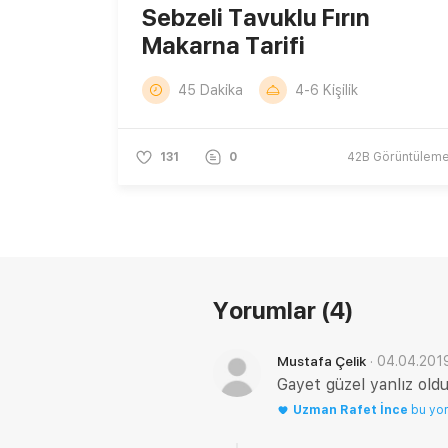
Sebzeli Tavuklu Fırın
Makarna Tarifi
45 Dakika
4-6 Kişilik
131
0
42B
Görüntülem
Yorumlar
(4)
·
04.04.201
Mustafa Çelik
Gayet güzel yanlız old
Uzman
Rafet İnce
bu yo