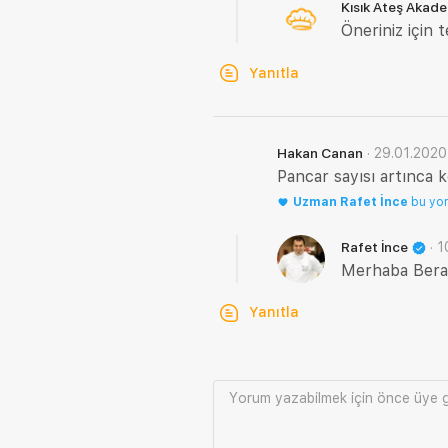
Kısık Ateş Akad
Öneriniz için t
Yanıtla
·
29.01.2020
Hakan Canan
Pancar sayısı artınca 
Uzman
Rafet İnce
bu yo
·
1
Rafet İnce
Merhaba Berat,
Yanıtla
Yorum yazabilmek için önce
üye g