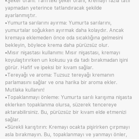
•Şeker oranı: Tarifteki şeker oranı, kremayı fazla tatlı
yapmadan yeterince tatlandıracak şekilde
ayarlanmıştır.
•Yumurta sarılarını ayırma: Yumurta sarılarını,
yumurtalar soğukken ayırmak daha kolaydır. Ancak
kremaya eklemeden önce oda sıcaklığına gelmesini
bekleyin, böylece krema daha pürüzsüz olur.
•Mısır nişastası kullanımı: Mısır nişastası, kremayı
koyulaştırırken un kokusu ya da tadı bırakmadan işini
görür. Hafif ve ipeksi bir kıvam sağlar.
•Tereyağı ve aroma: Tuzsuz tereyağı kremanın
parlamasını sağlar ve ona harika bir aroma ekler.
Mutlaka kullanın!
•Topaklanmayı önleme: Yumurta sarılı karışıma nişasta
eklerken topaklanma olursa, süzerek tencereye
aktarabilirsiniz. Bu, pürüzsüz bir kıvam elde etmenizi
sağlar.
•Sürekli karıştırın: Kremayı ocakta pişirirken çırpmayı
asla bırakmayın. Bu, topaklanmayı ve yanmayı önler,