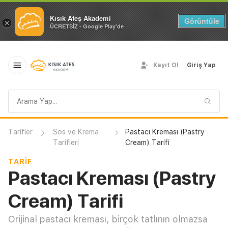
Kısık Ateş Akademi
Görüntüle
×
ÜCRETSİZ - Google Play'de
Kayıt Ol
Giriş Yap
Arama
sorgusu
Tarifler
Sos ve Krema
Pastacı Kreması (Pastry
Tarifleri
Cream) Tarifi
TARIF
Pastacı Kreması (Pastry
Cream) Tarifi
Orijinal pastacı kreması, birçok tatlının olmazsa