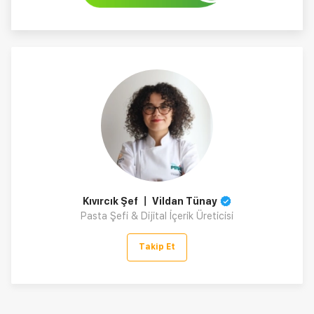
Kıvırcık Şef 〡 Vildan Tünay
Pasta Şefi & Dijital İçerik Üreticisi
Takip Et