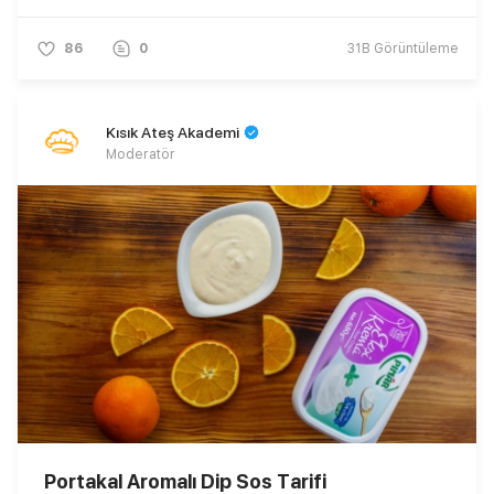
86
0
31B
Görüntüleme
Kısık Ateş Akademi
Moderatör
Portakal Aromalı Dip Sos Tarifi