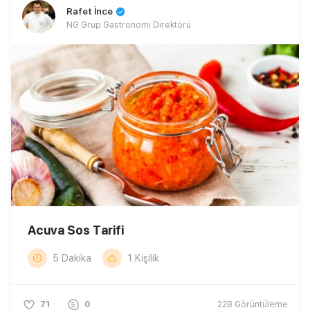
Rafet İnce
NG Grup Gastronomi Direktörü
Acuva Sos Tarifi
5 Dakika
1 Kişilik
71
0
22B
Görüntüleme