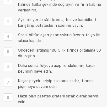
2
halinde halka şeklinde doğrayın ve fırın kabına
yerleştirin.
Ayrı bir yerde süt, krema, tuz ve karabiberi
3
karıştırıp patateslerin üzerine yayın.
Sosla bütünleşen patateslerin üzerini folyo ile
4
sıkıca kapatın.
Önceden ısıtılmış 180’C lik fırında ortalama 30
5
dk. pişirin.
Daha sonra folyoyu açıp rendelenmiş kaşar
6
peynirini ilave edin.
Kaşar peyniri eriyip kızarana kadar, fırında
7
pişirmeye devam edin.
Hazır olan patates grateni sıcak olarak servis
8
edin.