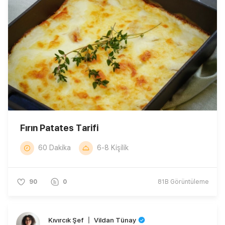
Fırın Patates Tarifi
60 Dakika
6-8 Kişilik
90
0
81B
Görüntüleme
Kıvırcık Şef 〡 Vildan Tünay