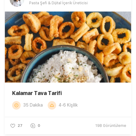
Pasta Şefi & Dijital İçerik Üreticisi
Kalamar Tava Tarifi
35 Dakika
4-6 Kişilik
27
0
19B
Görüntüleme