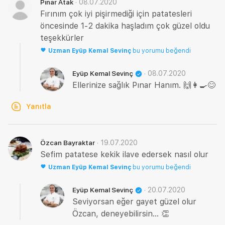
·
08.07.2020
Pınar Atak
Fırınım çok iyi pişirmediği için patatesleri
öncesinde 1-2 dakika haşladım çok güzel oldu
teşekkürler
Uzman
Eyüp Kemal Sevinç
bu yorumu beğendi
·
08.07.2020
Eyüp Kemal Sevinç
Ellerinize sağlık Pınar Hanım. 🙌👩‍🍳😊
Yanıtla
·
19.07.2020
Özcan Bayraktar
Sefim patatese kekik ilave edersek nasıl olur
Uzman
Eyüp Kemal Sevinç
bu yorumu beğendi
·
20.07.2020
Eyüp Kemal Sevinç
Seviyorsan eğer gayet güzel olur
Özcan, deneyebilirsin... 👏