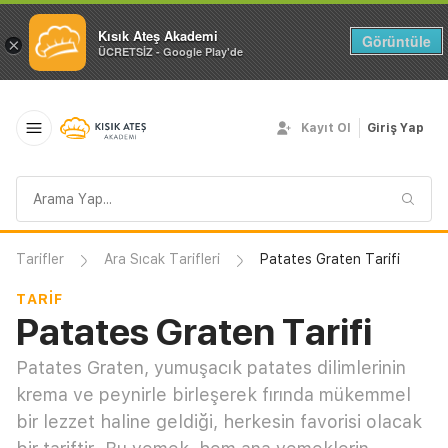
Kısık Ateş Akademi
Görüntüle
×
ÜCRETSİZ - Google Play'de
Kayıt Ol
Giriş Yap
Arama
sorgusu
Tarifler
Ara Sıcak Tarifleri
Patates Graten Tarifi
TARIF
Patates Graten Tarifi
Patates Graten, yumuşacık patates dilimlerinin
krema ve peynirle birleşerek fırında mükemmel
bir lezzet haline geldiği, herkesin favorisi olacak