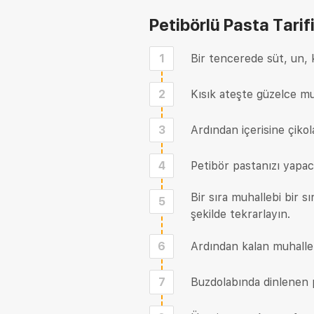
Petibörlü Pasta Tarif
1
Bir tencerede süt, un, k
2
Kısık ateşte güzelce mu
3
Ardından içerisine çikol
4
Petibör pastanızı yapaca
Bir sıra muhallebi bir s
5
şekilde tekrarlayın.
6
Ardından kalan muhalleb
7
Buzdolabında dinlenen p