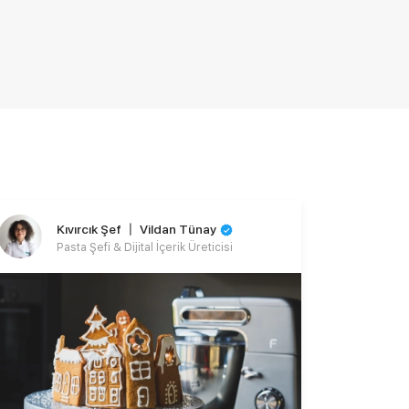
Kıvırcık Şef 〡 Vildan Tünay
Pasta Şefi & Dijital İçerik Üreticisi