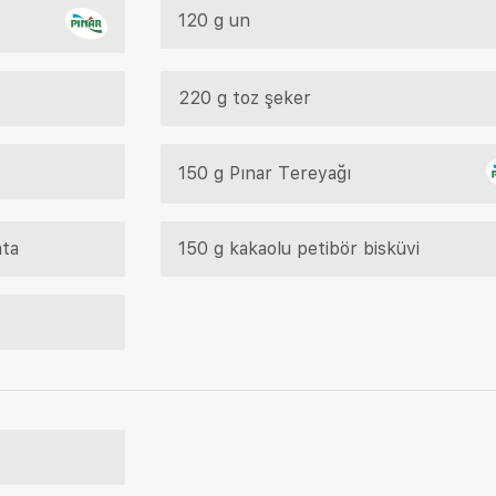
120 g un
220 g toz şeker
150 g Pınar Tereyağı
ata
150 g kakaolu petibör bisküvi