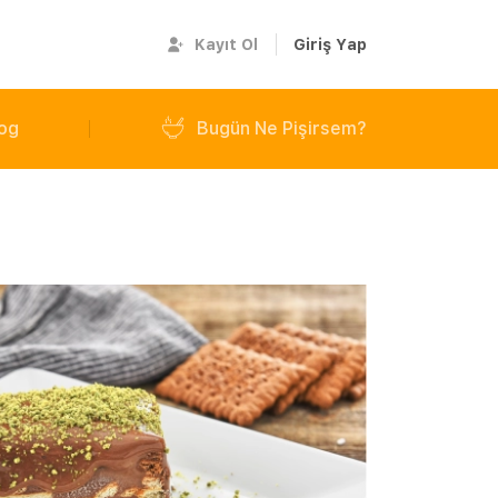
Kayıt Ol
Giriş Yap
og
Bugün Ne Pişirsem?