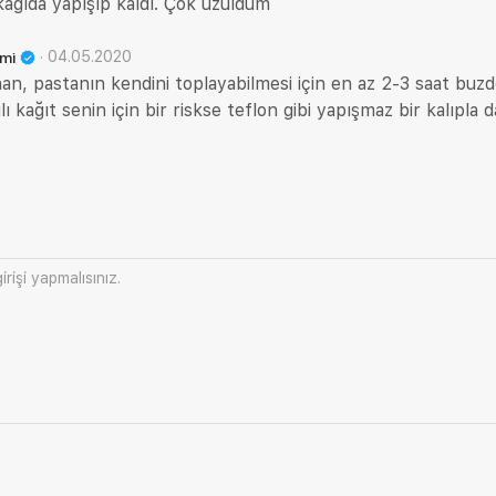
ağıda yapışıp kaldı. Çok üzüldüm
·
04.05.2020
emi
n, pastanın kendini toplayabilmesi için en az 2-3 saat buz
ı kağıt senin için bir riskse teflon gibi yapışmaz bir kalıpla d
irişi
yapmalısınız.