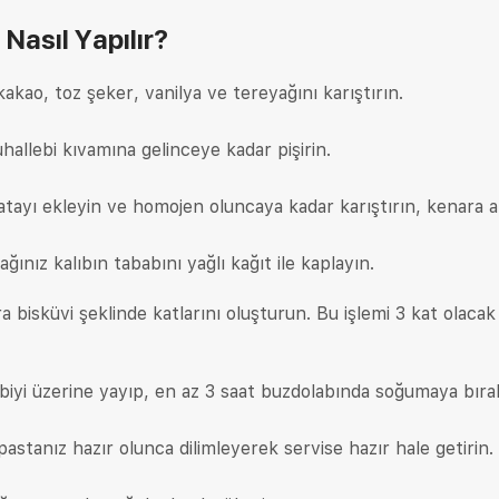
i
Nasıl Yapılır?
akao, toz şeker, vanilya ve tereyağını karıştırın.
hallebi kıvamına gelinceye kadar pişirin.
atayı ekleyin ve homojen oluncaya kadar karıştırın, kenara al
ğınız kalıbın tababını yağlı kağıt ile kaplayın.
ıra bisküvi şeklinde katlarını oluşturun. Bu işlemi 3 kat olacak
iyi üzerine yayıp, en az 3 saat buzdolabında soğumaya bıra
astanız hazır olunca dilimleyerek servise hazır hale getirin.