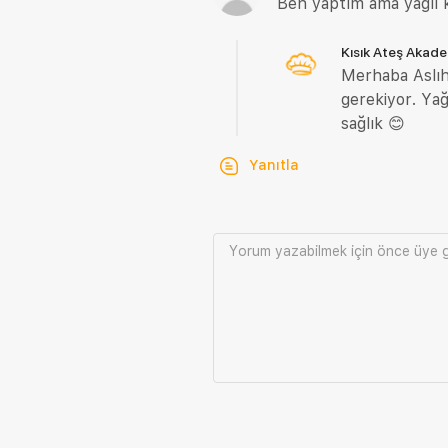
Ben yaptım ama yağlı k
Kısık Ateş Akad
Merhaba Aslıha
gerekiyor. Yağl
sağlık 😊
Yanıtla
Yorum yazabilmek için önce
üye g