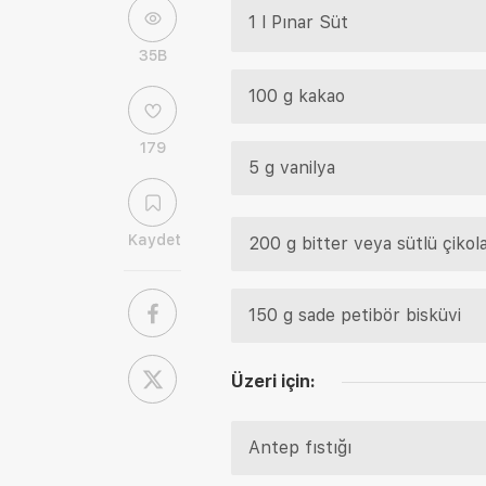
1 l Pınar Süt
35B
100 g kakao
179
5 g vanilya
Kaydet
200 g bitter veya sütlü çikol
150 g sade petibör bisküvi
Üzeri için:
Antep fıstığı