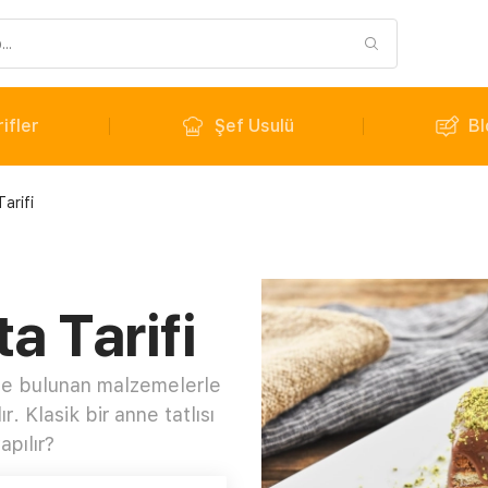
ifler
Şef Usulü
Bl
arifi
a Tarifi
de bulunan malzemelerle
r. Klasik bir anne tatlısı
apılır?