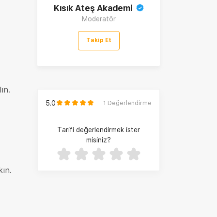
Kısık Ateş Akademi
Moderatör
Takip Et
ın.
5.0
1
Değerlendirme
Tarifi değerlendirmek ister
misiniz?
kın.