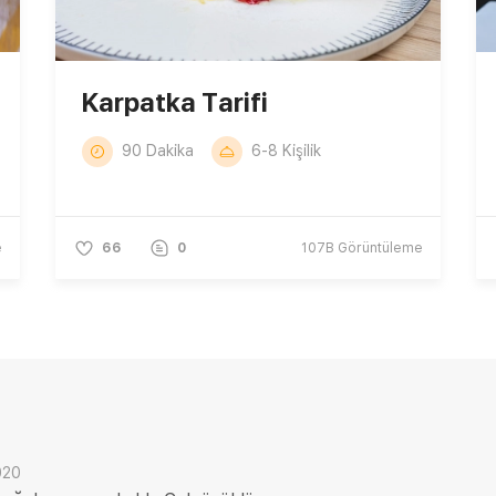
Karpatka Tarifi
90 Dakika
6-8 Kişilik
e
66
0
107B
Görüntüleme
020