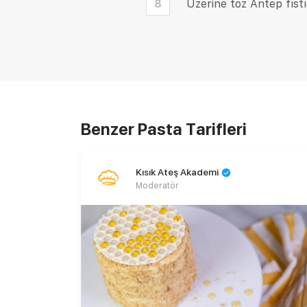
8
Üzerine toz Antep fıstı
Benzer Pasta Tarifleri
Kısık Ateş Akademi
Moderatör