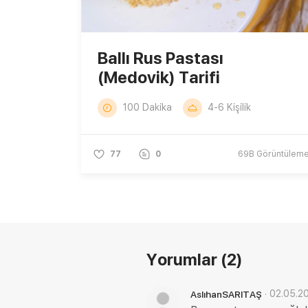
Ballı Rus Pastası
(Medovik) Tarifi
100 Dakika
4-6 Kişilik
77
0
69B
Görüntülem
Yorumlar
(2)
·
02.05.2
AslıhanSARITAŞ