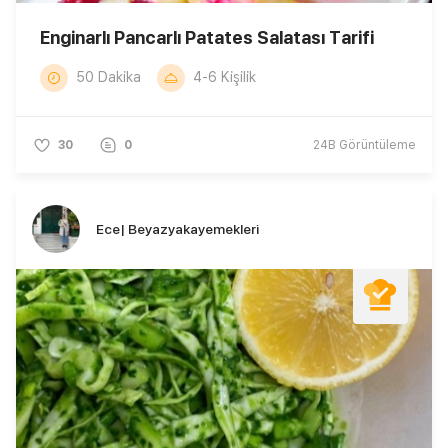
Enginarlı Pancarlı Patates Salatası Tarifi
50 Dakika
4-6 Kişilik
30
0
24B
Görüntüleme
Ece| Beyazyakayemekleri