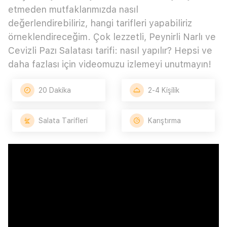
etmeden mutfaklarımızda nasıl
değerlendirebiliriz, hangi tarifleri yapabiliriz
örneklendireceğim. Çok lezzetli, Peynirli Narlı ve
Cevizli Pazı Salatası tarifi: nasıl yapılır? Hepsi ve
daha fazlası için videomuzu izlemeyi unutmayın!
20 Dakika
2-4 Kişilik
Salata Tarifleri
Karıştırma