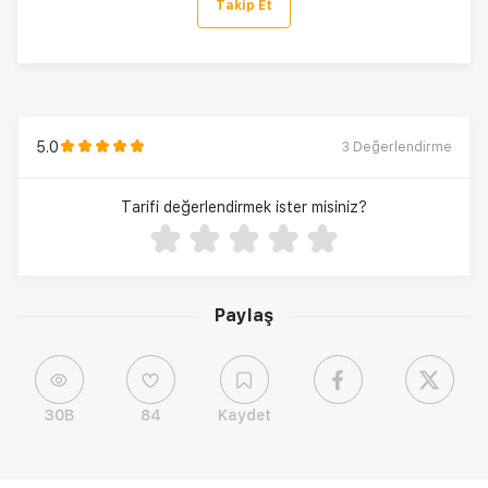
Takip Et
5.0
3
Değerlendirme
Tarifi değerlendirmek ister misiniz?
Paylaş
30B
84
Kaydet