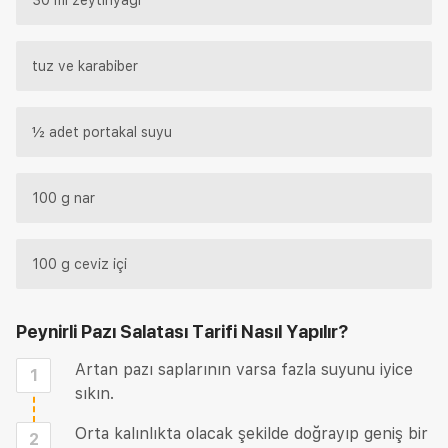
tuz ve karabiber
½ adet portakal suyu
100 g nar
100 g ceviz içi
Peynirli Pazı Salatası Tarifi
Nasıl Yapılır?
Artan pazı saplarının varsa fazla suyunu iyice
1
sıkın.
Orta kalınlıkta olacak şekilde doğrayıp geniş bir
2