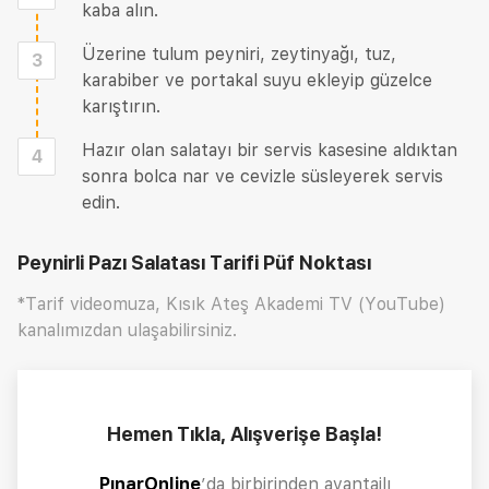
kaba alın.
Üzerine tulum peyniri, zeytinyağı, tuz,
3
karabiber ve portakal suyu ekleyip güzelce
karıştırın.
Hazır olan salatayı bir servis kasesine aldıktan
4
sonra bolca nar ve cevizle süsleyerek servis
edin.
Peynirli Pazı Salatası Tarifi
Püf Noktası
*Tarif videomuza, Kısık Ateş Akademi TV (YouTube)
kanalımızdan ulaşabilirsiniz.
Hemen Tıkla, Alışverişe Başla!
PınarOnline
’da birbirinden avantajlı