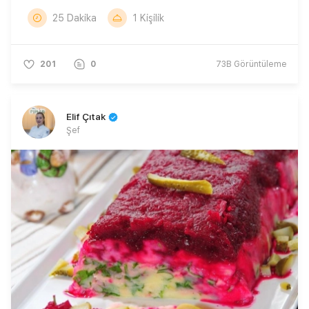
25 Dakika
1 Kişilik
201
0
73B
Görüntüleme
Elif Çıtak
Şef