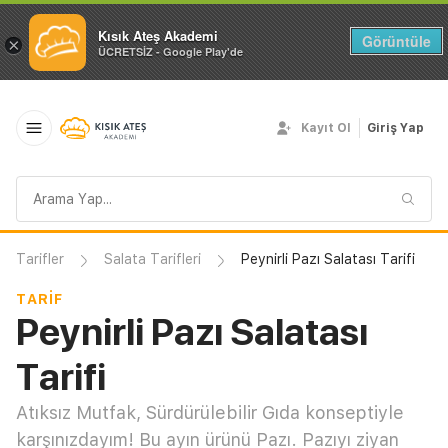
Kısık Ateş Akademi
Görüntüle
×
ÜCRETSİZ - Google Play'de
Kayıt Ol
Giriş Yap
Arama
sorgusu
Tarifler
Salata Tarifleri
Peynirli Pazı Salatası Tarifi
TARIF
Peynirli Pazı Salatası
Tarifi
Atıksız Mutfak, Sürdürülebilir Gıda konseptiyle
karşınızdayım! Bu ayın ürünü Pazı. Pazıyı ziyan