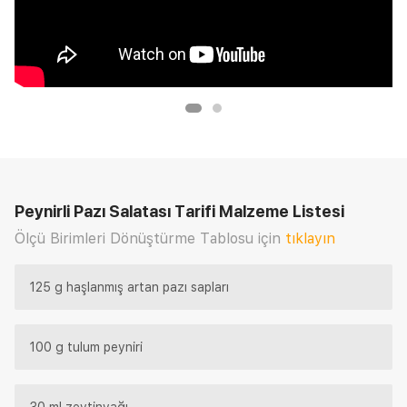
Peynirli Pazı Salatası Tarifi
Malzeme Listesi
Ölçü Birimleri Dönüştürme Tablosu için
tıklayın
125 g haşlanmış artan pazı sapları
100 g tulum peyniri
30 ml zeytinyağı