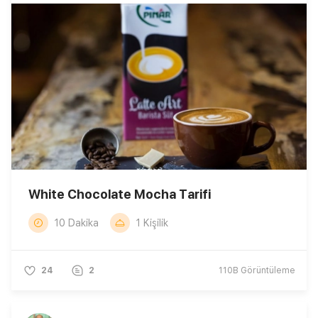
White Chocolate Mocha Tarifi
10 Dakika
1 Kişilik
24
2
110B
Görüntüleme