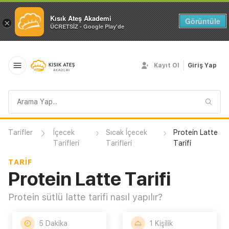
Kısık Ateş Akademi
Görüntüle
×
ÜCRETSİZ - Google Play'de
Kayıt Ol
Giriş Yap
Arama
sorgusu
Tarifler
İçecek
Sıcak İçecek
Protein Latte
Tarifleri
Tarifleri
Tarifi
TARIF
Protein Latte Tarifi
Protein sütlü latte tarifi nasıl yapılır?
5 Dakika
1 Kişilik