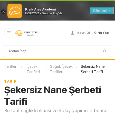
Kısık Ateş Akademi
Görüntüle
×
ÜCRETSİZ - Google Play'de
Kayıt Ol
Giriş Yap
Arama
sorgusu
Tarifler
İçecek
Soğuk İçecek
Şekersiz Nane
Tarifleri
Tarifleri
Şerbeti Tarifi
TARIF
Şekersiz Nane Şerbeti
Tarifi
Bu tarif sağlıklı olması ve kolay yapımı ile bence