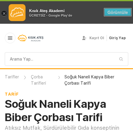
Kısık Ateş Akademi
Görüntüle
×
ÜCRETSİZ - Google Play'de
Kayıt Ol
Giriş Yap
Arama
sorgusu
Tarifler
Çorba
Soğuk Naneli Kapya Biber
Tarifleri
Çorbası Tarifi
TARIF
Soğuk Naneli Kapya
Biber Çorbası Tarifi
Atıksız Mutfak, Sürdürülebilir Gıda konseptinin