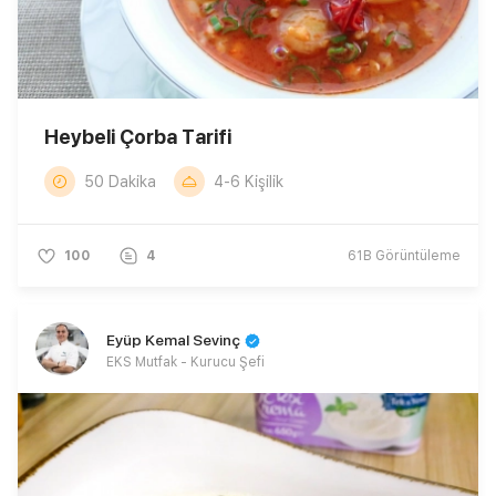
Heybeli Çorba Tarifi
50 Dakika
4-6 Kişilik
100
4
61B
Görüntüleme
Eyüp Kemal Sevinç
EKS Mutfak - Kurucu Şefi