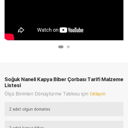
Soğuk Naneli Kapya Biber Çorbası Tarifi
Malzeme
Listesi
Ölçü Birimleri Dönüştürme Tablosu için
tıklayın
2 adet olgun domates
2 adet kapya biber