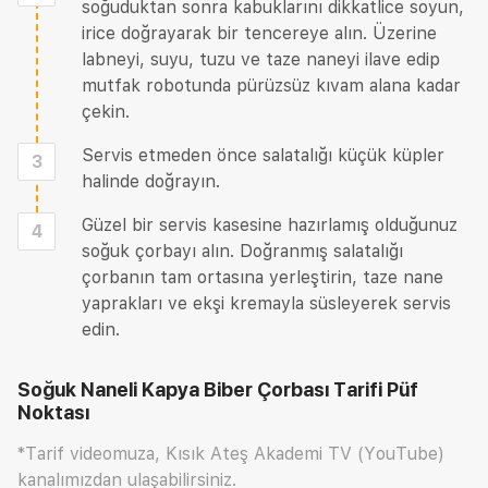
soğuduktan sonra kabuklarını dikkatlice soyun,
irice doğrayarak bir tencereye alın. Üzerine
labneyi, suyu, tuzu ve taze naneyi ilave edip
mutfak robotunda pürüzsüz kıvam alana kadar
çekin.
Servis etmeden önce salatalığı küçük küpler
3
halinde doğrayın.
Güzel bir servis kasesine hazırlamış olduğunuz
4
soğuk çorbayı alın. Doğranmış salatalığı
çorbanın tam ortasına yerleştirin, taze nane
yaprakları ve ekşi kremayla süsleyerek servis
edin.
Soğuk Naneli Kapya Biber Çorbası Tarifi
Püf
Noktası
*Tarif videomuza, Kısık Ateş Akademi TV (YouTube)
kanalımızdan ulaşabilirsiniz.