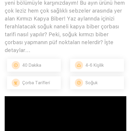
yeni bölümüyle karşınızdayım! Bu ayın ürünü hem
çok leziz hem çok sağlıklı sebzeler arasında yer
alan Kırmızı Kapya Biber! Yaz aylarında içinizi
ferahlatacak soğuk naneli kapya biber çorbası
tarifi nasıl yapılır? Peki, soğuk kırmızı biber
çorbası yapmanın püf noktaları nelerdir? İşte
detaylar...
40 Dakika
4-6 Kişilik
Çorba Tarifleri
Soğuk