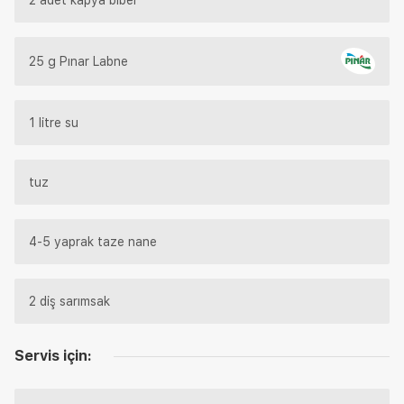
25 g Pınar Labne
1 litre su
tuz
4-5 yaprak taze nane
2 diş sarımsak
Servis için: