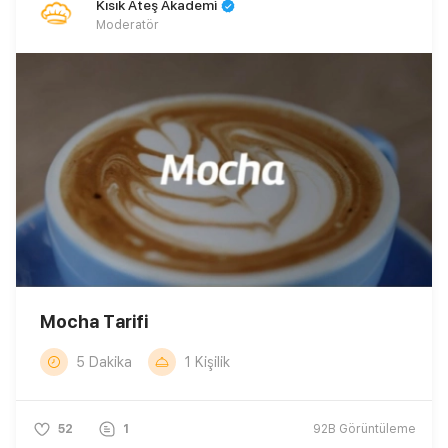
Kısık Ateş Akademi
Moderatör
Mocha Tarifi
5 Dakika
1 Kişilik
52
1
92B
Görüntüleme