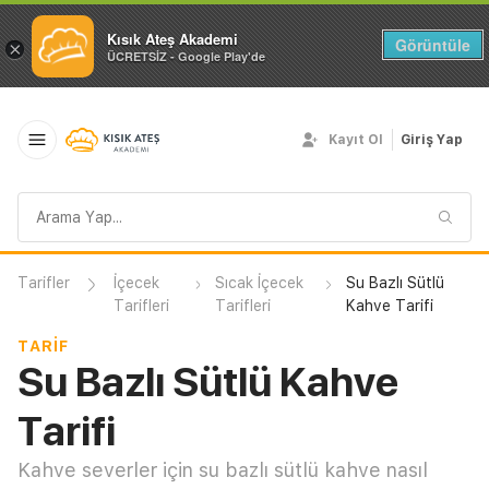
Kısık Ateş Akademi
Görüntüle
×
ÜCRETSİZ - Google Play'de
Kayıt Ol
Giriş Yap
Arama
sorgusu
Tarifler
İçecek
Sıcak İçecek
Su Bazlı Sütlü
Tarifleri
Tarifleri
Kahve Tarifi
TARIF
Su Bazlı Sütlü Kahve
Tarifi
Kahve severler için su bazlı sütlü kahve nasıl