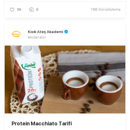
36
0
78B
Görüntüleme
Kısık Ateş Akademi
Moderatör
Protein Macchiato Tarifi