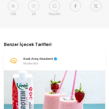
10B
29
Kaydet
Benzer İçecek Tarifleri
Kısık Ateş Akademi
Moderatör