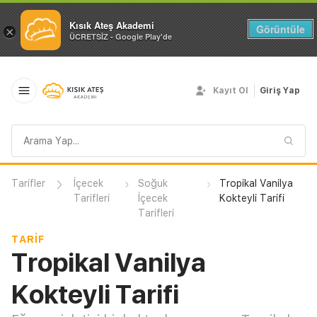
Kısık Ateş Akademi
Görüntüle
×
ÜCRETSİZ - Google Play'de
Kayıt Ol
Giriş Yap
Arama
sorgusu
Tarifler
İçecek
Soğuk
Tropikal Vanilya
Tarifleri
İçecek
Kokteyli Tarifi
Tarifleri
TARIF
Tropikal Vanilya
Kokteyli Tarifi