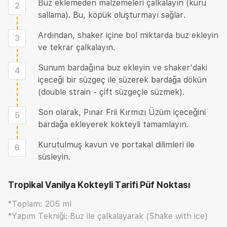
Buz eklemeden malzemeleri çalkalayın (kuru
2
sallama). Bu, köpük oluşturmayı sağlar.
Ardından, shaker içine bol miktarda buz ekleyin
3
ve tekrar çalkalayın.
Sunum bardağına buz ekleyin ve shaker'daki
4
içeceği bir süzgeç ile süzerek bardağa dökün
(double strain - çift süzgeçle süzmek).
Son olarak, Pınar Frii Kırmızı Üzüm içeceğini
5
bardağa ekleyerek kokteyli tamamlayın.
Kurutulmuş kavun ve portakal dilimleri ile
6
süsleyin.
Tropikal Vanilya Kokteyli Tarifi
Püf Noktası
*Toplam: 205 ml
*Yapım Tekniği: Buz ile çalkalayarak (Shake with ice)