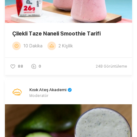
Çilekli Taze Naneli Smoothie Tarifi
10 Dakika
2 Kişilik
88
0
24B
Görüntüleme
Kısık Ateş Akademi
Moderatör