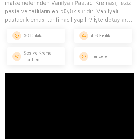
malzemelerinden Vanilyalı Pastacı Kreması, leziz
pasta ve tatlıların en büyük sırrıdır! Vanilyalı
pastacı kreması tarifi nasıl yapılır? İşte detaylar...
30 Dakika
4-6 Kişilik
Sos ve Krema
Tencere
Tarifleri