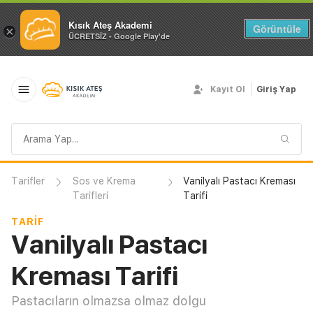
Kısık Ateş Akademi
Görüntüle
×
ÜCRETSİZ - Google Play'de
Kayıt Ol
Giriş Yap
Arama
sorgusu
Tarifler
Sos ve Krema
Vanilyalı Pastacı Kreması
Tarifleri
Tarifi
TARIF
Vanilyalı Pastacı
Kreması Tarifi
Pastacıların olmazsa olmaz dolgu