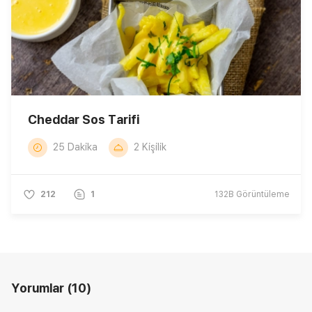
Cheddar Sos Tarifi
25 Dakika
2 Kişilik
212
1
132B
Görüntüleme
Yorumlar
(10)