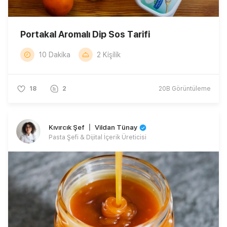
Portakal Aromalı Dip Sos Tarifi
10 Dakika
2 Kişilik
18
2
20B
Görüntüleme
Kıvırcık Şef 〡 Vildan Tünay
Pasta Şefi & Dijital İçerik Üreticisi