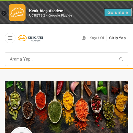
Kısık Ateş Akademi
Görüntüle
×
ÜCRETSİZ - Google Play'de
Kayıt Ol
Giriş Yap
Arama
sorgusu