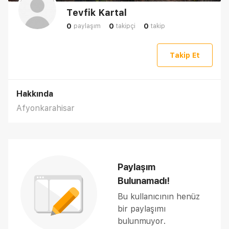
Tevfik Kartal
0
0
0
paylaşım
takipçi
takip
Takip Et
Hakkında
Afyonkarahisar
Paylaşım
Bulunamadı!
Bu kullanıcının henüz
bir paylaşımı
bulunmuyor.