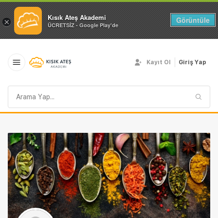
Kısık Ateş Akademi
Görüntüle
×
ÜCRETSİZ - Google Play'de
Kayıt Ol
Giriş Yap
Arama
sorgusu