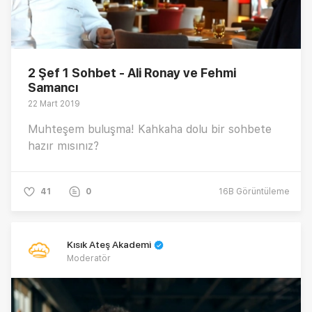
2 Şef 1 Sohbet - Ali Ronay ve Fehmi
Samancı
22 Mart 2019
Muhteşem buluşma! Kahkaha dolu bir sohbete
hazır mısınız?
41
0
16B
Görüntüleme
Kısık Ateş Akademi
Moderatör