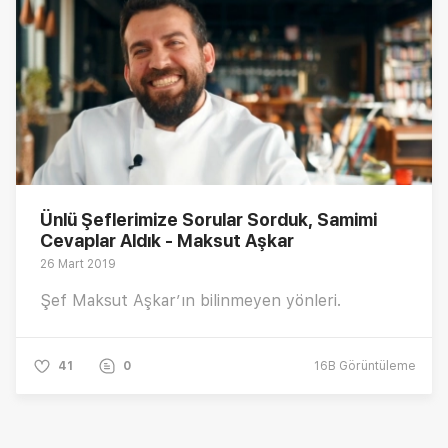
Ünlü Şeflerimize Sorular Sorduk, Samimi
Cevaplar Aldık - Maksut Aşkar
26 Mart 2019
Şef Maksut Aşkar’ın bilinmeyen yönleri.
41
0
16B
Görüntüleme