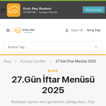
Kısık Ateş Akademi
Görüntüle
×
ÜCRETSİZ - Google Play'de
Kayıt Ol
Giriş Yap
Arama
sorgusu
Blog
Konsept İçerikler
27.Gün İftar Menüsü 2025
BLOG
27.Gün İftar Menüsü
2025
Ramazan ayının son günlerine yaklaşırken, iftar