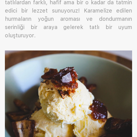
tatlılardan farklı, hafif ama bir o kadar da tatmin
edici bir lezzet sunuyoruz! Karamelize edilen
hurmaların yoğun aroması ve dondurmanın
serinliği bir araya gelerek tatlı bir uyum
oluşturuyor.