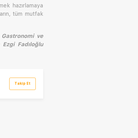
emek hazırlamaya
arın, tüm mutfak
u Gastronomi ve
 Ezgi Fadıloğlu
Takip Et