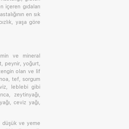
en içeren gıdaları
talığının en sık
bızlık, yaşa göre
amin ve mineral
, peynir, yoğurt,
engin olan ve lif
noa, tef, sorgum
viz, leblebi gibi
ıca, zeytinyağı,
ağı, ceviz yağı,
iği düşük ve yeme