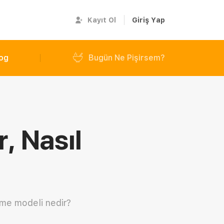
Kayıt Ol
Giriş Yap
og
Bugün Ne Pişirsem?
, Nasıl
nme modeli nedir?