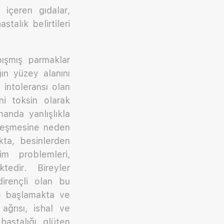
n içeren gıdalar,
talık belirtileri
pışmış parmaklar
ğın yüzey alanını
 intoleransı olan
ni toksin olarak
anda yanlışlıkla
zleşmesine neden
kta, besinlerden
im problemleri,
tedir. Bireyler
irençli olan bu
ye başlamakta ve
ağrısı, ishal ve
 hastalığı, glüten