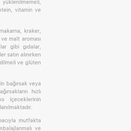
k yüklenilmemeli,
otein, vitamin ve
 makarna, kraker,
t ve malt aroması
lar gibi gıdalar,
er satın alınırken
edilmeli ve glüten
çin bağırsak veya
ırsakların hızlı
s içeceklerinin
lanılmaktadır.
acıyla mutfakta
mbalajlanmalı ve