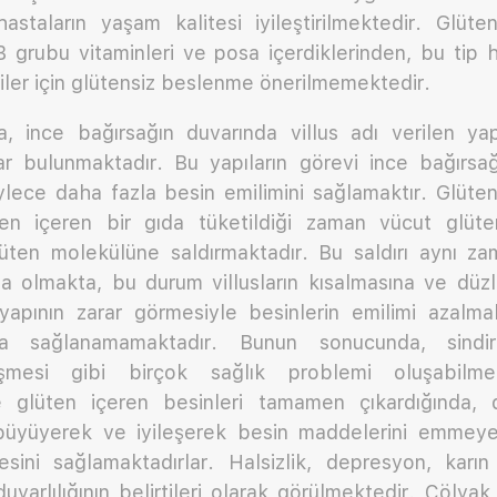
hastaların yaşam kalitesi iyileştirilmektedir. Glüte
grubu vitaminleri ve posa içerdiklerinden, bu tip has
ler için glütensiz beslenme önerilmemektedir.
, ince bağırsağın duvarında villus adı verilen ya
lar bulunmaktadır. Bu yapıların görevi ince bağırsa
lece daha fazla besin emilimini sağlamaktır. Glüten
ten içeren bir gıda tüketildiği zaman vücut glüte
ten molekülüne saldırmaktadır. Bu saldırı aynı zam
ı da olmakta, bu durum villusların kısalmasına ve dü
yapının zarar görmesiyle besinlerin emilimi azalma
a sağlanamamaktadır. Bunun sonucunda, sindir
üşmesi gibi birçok sağlık problemi oluşabilmek
 glüten içeren besinleri tamamen çıkardığında, d
r büyüyerek ve iyileşerek besin maddelerini emme
esini sağlamaktadırlar. Halsizlik, depresyon, karın 
uyarlılığının belirtileri olarak görülmektedir. Çölyak