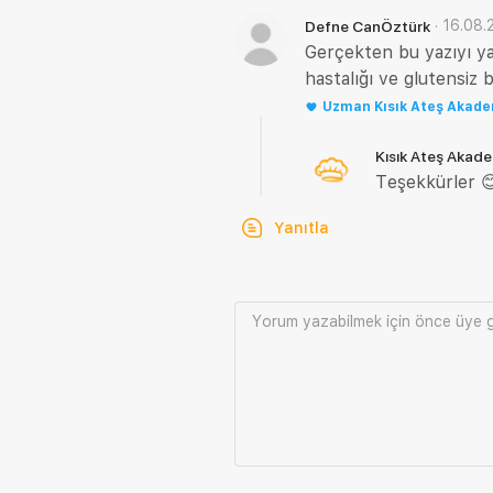
·
16.08.
Defne CanÖztürk
Gerçekten bu yazıyı ya
hastalığı ve glutensiz
Uzman
Kısık Ateş Akad
Kısık Ateş Akad
Teşekkürler 
Yanıtla
Yorum yazabilmek için önce
üye g