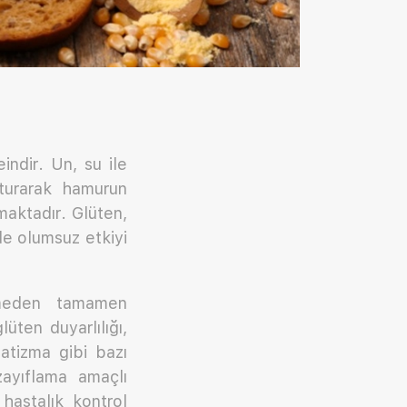
indir. Un, su ile
şturarak hamurun
aktadır. Glüten,
nde olumsuz etkiyi
nmeden tamamen
üten duyarlılığı,
matizma gibi bazı
zayıflama amaçlı
hastalık kontrol