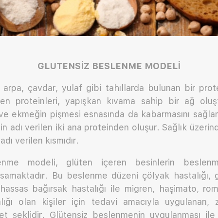
GLUTENSİZ BESLENME MODELİ
arpa, çavdar, yulaf gibi tahıllarda bulunan bir prote
üten proteinleri, yapışkan kıvama sahip bir ağ olu
ı ve ekmeğin pişmesi esnasında da kabarmasını sağlam
in adı verilen iki ana proteinden oluşur. Sağlık üzeri
adı verilen kısmıdır.
lenme modeli, glüten içeren besinlerin besle
psamaktadır. Bu beslenme düzeni çölyak hastalığı, gl
 hassas bağırsak hastalığı ile migren, haşimato, ro
ığı olan kişiler için tedavi amacıyla uygulanan, 
et şeklidir. Glütensiz beslenmenin uygulanması ile 