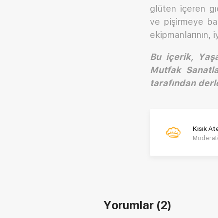
glüten içeren g
ve pişirmeye ba
ekipmanlarının, 
Bu içerik, Yaş
Mutfak Sanatla
tarafından derl
Kısık A
Moderat
Yorumlar
(2)