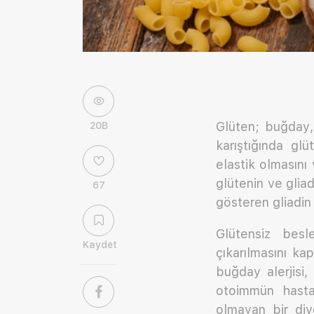
Glüten; buğday, 
20B
karıştığında gl
elastik olmasın
glütenin ve gliad
67
gösteren gliadin 
Glütensiz bes
Kaydet
çıkarılmasını ka
buğday alerjisi,
otoimmün hastal
olmayan bir diy