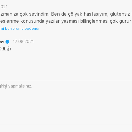
2021
zmanıza çok sevindim. Ben de çölyak hastasıyım, glutensiz 
 beslenme konusunda yazılar yazması bilinçlenmesi çok gurur 
emi
bu yorumu beğendi
·
17.08.2021
emi
🙏👍
irişi
yapmalısınız.