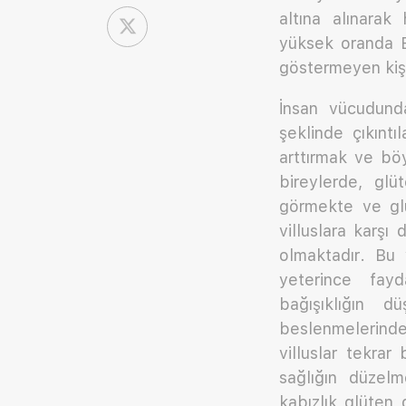
altına alınarak 
yüksek oranda B 
göstermeyen kişi
İnsan vücudunda
şeklinde çıkıntı
arttırmak ve böy
bireylerde, glü
görmekte ve glü
villuslara karş
olmaktadır. Bu 
yeterince fayd
bağışıklığın d
beslenmelerinde
villuslar tekra
sağlığın düzelm
kabızlık glüten d