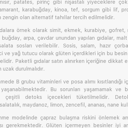
 mısır, patates, pirinç gibi nişastalı yiyeceklere ço
amarant, karabuğday, kinoa, tef, sorgum gibi lif, pr
 zengin olan alternatif tahıllar tercih edilmelidir.
dalara örnek olarak simit, ekmek, kurabiye, gofret,
i buğday, arpa, çavdar unundan yapılan gıdalar, mal
salata sosları verilebilir. Sosis, salam, hazır çorba
ici ve yağ tutucu olarak glüten içerdikleri için bu besinl
lidir. Paketli gıdalar satın alınırken içeriğine dikkat 
n uzak durulmalıdır.
mede B grubu vitaminleri ve posa alımı kısıtlandığı i
 yaşanabilmektedir. Bu sorunları yaşamamak ve bağ
 çeşitli detoks içecekleri tüketilmelidir. Detok
salatalık, maydanoz, limon, zencefil, ananas, nane kul
enme modelinde çapraz bulaşma riskini önlemek am
sı gerekmektedir. Glüten içermeyen besinler iyi a