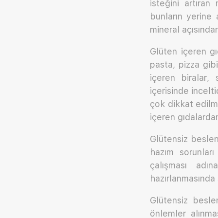
isteğini artıran
bunların yerine 
mineral açısından
Glüten içeren gı
pasta, pizza gib
içeren biralar, 
içerisinde incelt
çok dikkat edilme
içeren gıdalarda
Glütensiz beslen
hazım sorunları
çalışması adına
hazırlanmasında 
Glütensiz besl
önlemler alınma