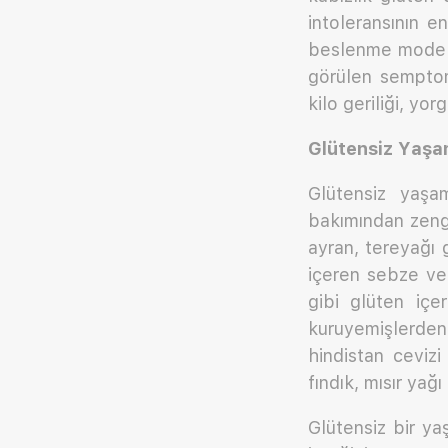
intoleransının en
beslenme modeli
görülen semptoml
kilo geriliği, yo
Glütensiz Yaşam
Glütensiz yaşa
bakımından zengi
ayran, tereyağı 
içeren sebze ve
gibi glüten içer
kuruyemişlerden
hindistan ceviz
fındık, mısır yağı
Glütensiz bir ya