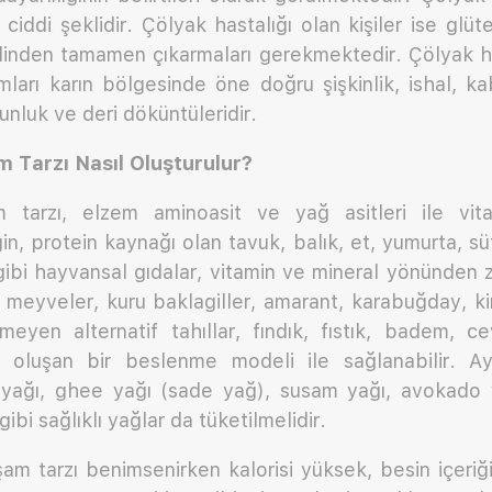
 ciddi şeklidir. Çölyak hastalığı olan kişiler ise glüt
nden tamamen çıkarmaları gerekmektedir. Çölyak has
arı karın bölgesinde öne doğru şişkinlik, ishal, ka
rgunluk ve deri döküntüleridir.
 Tarzı Nasıl Oluşturulur?
m tarzı, elzem aminoasit ve yağ asitleri ile vit
n, protein kaynağı olan tavuk, balık, et, yumurta, süt
gibi hayvansal gıdalar, vitamin ve mineral yönünden z
 meyveler, kuru baklagiller, amarant, karabuğday, ki
meyen alternatif tahıllar, fındık, fıstık, badem, ce
 oluşan bir beslenme modeli ile sağlanabilir. Ayr
i yağı, ghee yağı (sade yağ), susam yağı, avokado y
 gibi sağlıklı yağlar da tüketilmelidir.
şam tarzı benimsenirken kalorisi yüksek, besin içer