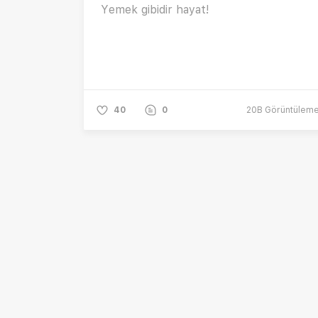
Yemek gibidir hayat!
40
0
20B
Görüntülem