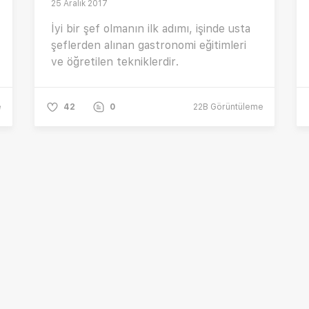
25 Aralık 2017
İyi bir şef olmanın ilk adımı, işinde usta
şeflerden alınan gastronomi eğitimleri
ve öğretilen tekniklerdir.
e
42
0
22B
Görüntüleme