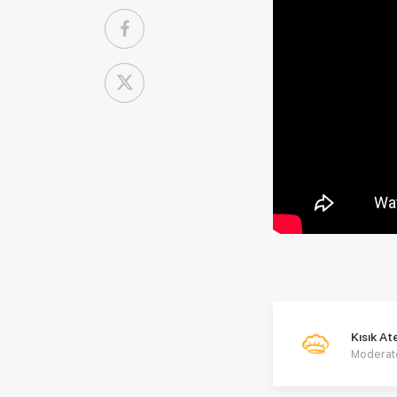
Kısık A
Moderat