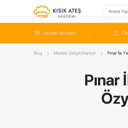
Arama
sorgusu
Lezzet Avcıları
Tar
Blog
Mesleki Gelişim/Kariyer
Pınar İle Y
Pınar 
Özy