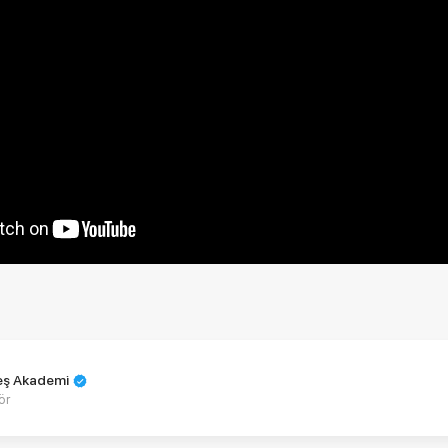
teş Akademi
ör