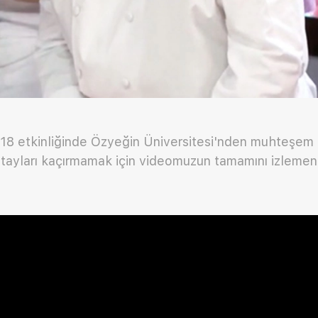
2018 etkinliğinde Özyeğin Üniversitesi'nden muhteşem
etayları kaçırmamak için videomuzun tamamını izlemeni