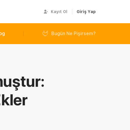
Kayıt Ol
Giriş Yap
og
Bugün Ne Pişirsem?
nuştur:
kler