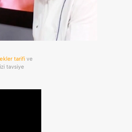
ekler tarifi
ve
zi tavsiye