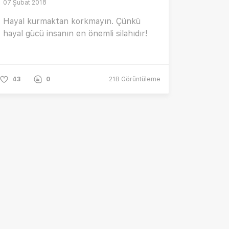
07 Şubat 2018
Hayal kurmaktan korkmayın. Çünkü
hayal gücü insanın en önemli silahıdır!
43
0
21B
Görüntüleme