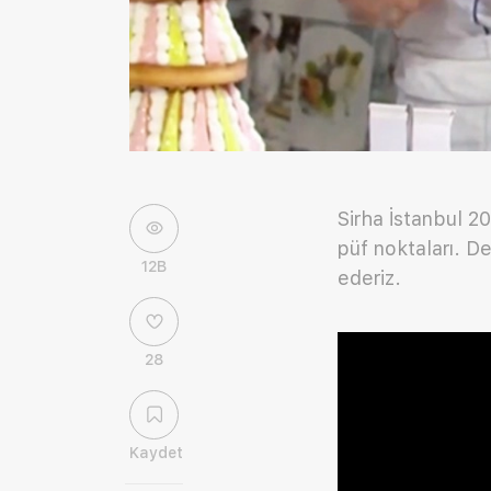
Sirha İstanbul 
püf noktaları. D
12B
ederiz.
28
Kaydet