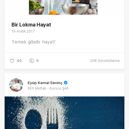
Bir Lokma Hayat
19 Aralık 2017
Yemek gibidir hayat!
40
0
20B
Görüntüleme
Eyüp Kemal Sevinç
EKS Mutfak - Kurucu Şefi