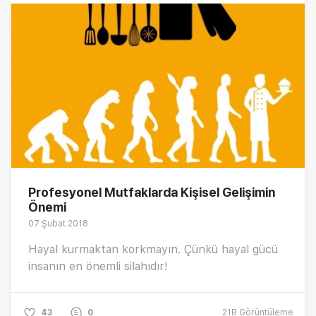
Profesyonel Mutfaklarda Kişisel Gelişimin
Önemi
07 Şubat 2018
Hayal kurmaktan korkmayın. Çünkü hayal gücü
insanın en önemli silahıdır!
43
0
21B
Görüntüleme