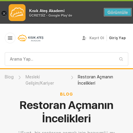
Kısık Ateş Akademi
Görüntüle
×
ÜCRETSİZ - Google Play'de
Kayıt Ol
Giriş Yap
Arama
sorgusu
Blog
Mesleki
Restoran Açmanın
Gelişim/Kariyer
İncelikleri
BLOG
Restoran Açmanın
İncelikleri