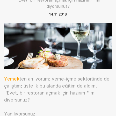
‘’Evet, bir restoran açmak için hazırım!’’ mı
diyorsunuz?
14.11.2018
Yemek
ten anlıyorum; yeme-içme sektöründe de
çalıştım; üstelik bu alanda eğitim de aldım.
''Evet, bir restoran açmak için hazırım!'' mı
diyorsunuz?
Yanılıyorsunuz!