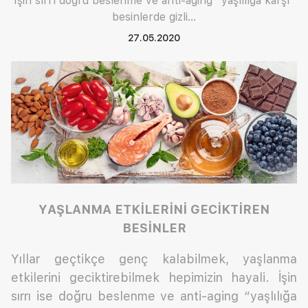
İşin sırrı doğru beslenme ve anti-aging “yaşlılığa karşı”
besinlerde gizli…
27.05.2020
YAŞLANMA ETKİLERİNİ GECİKTİREN
BESİNLER
Yıllar geçtikçe genç kalabilmek, yaşlanma
etkilerini geciktirebilmek hepimizin hayali. İşin
sırrı ise doğru beslenme ve anti-aging “yaşlılığa