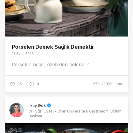
Porselen Demek Sağlık Demektir
11 Eylül 2018
Porselen nedir, özellikleri nelerdir?
25
0
27B
Görüntüleme
İlkay Gök
Dr. Öğr. Üyesi - Okan Üniversitesi Gastronomi Bölüm
Başkanı