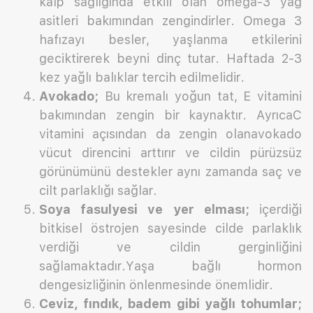
kalp sağlığında etkili olan omega-3 yağ
asitleri bakımından zengindirler. Omega 3
hafızayı besler, yaşlanma etkilerini
geciktirerek beyni dinç tutar. Haftada 2-3
kez yağlı balıklar tercih edilmelidir.
Avokado;
Bu kremalı yoğun tat, E vitamini
bakımından zengin bir kaynaktır. AyrıcaC
vitamini açısından da zengin olanavokado
vücut direncini arttırır ve cildin pürüzsüz
görünümünü destekler aynı zamanda saç ve
cilt parlaklığı sağlar.
Soya fasulyesi ve yer elması;
içerdiği
bitkisel östrojen sayesinde cilde parlaklık
verdiği ve cildin gerginliğini
sağlamaktadır.Yaşa bağlı hormon
dengesizliğinin önlenmesinde önemlidir.
Ceviz, fındık, badem gibi yağlı tohumlar;