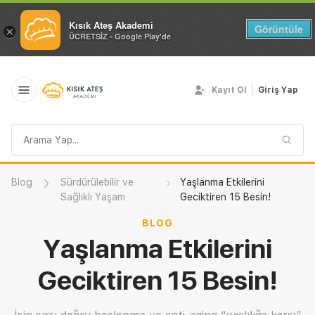
Kısık Ateş Akademi
Görüntüle
×
ÜCRETSİZ - Google Play'de
Kayıt Ol
Giriş Yap
Arama
sorgusu
Blog
Sürdürülebilir ve
Yaşlanma Etkilerini
Sağlıklı Yaşam
Geciktiren 15 Besin!
BLOG
Yaşlanma Etkilerini
Geciktiren 15 Besin!