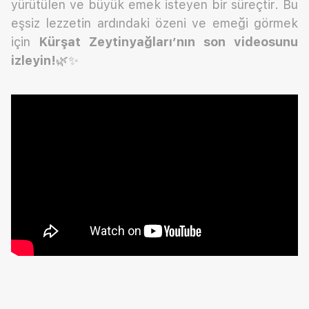
yürütülen ve büyük emek isteyen bir süreçtir. Bu
eşsiz lezzetin ardındaki özeni ve emeği görmek
için
Kürşat Zeytinyağları’nın son videosunu
izleyin!
🌿✨