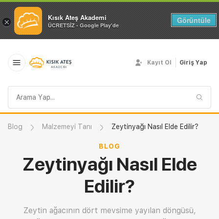
Kısık Ateş Akademi
Görüntüle
×
ÜCRETSİZ - Google Play'de
Kayıt Ol
Giriş Yap
Arama
sorgusu
Blog
Malzemeyi Tanı
Zeytinyağı Nasıl Elde Edilir?
BLOG
Zeytinyağı Nasıl Elde
Edilir?
Zeytin ağacının dört mevsime yayılan döngüsü,