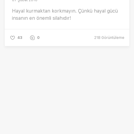
07 Şubat 2018
Hayal kurmaktan korkmayın. Çünkü hayal gücü
insanın en önemli silahıdır!
43
0
21B
Görüntüleme