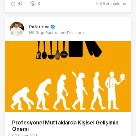
42
0
22B
Görüntüleme
Rafet İnce
NG Grup Gastronomi Direktörü
Profesyonel Mutfaklarda Kişisel Gelişimin
Önemi